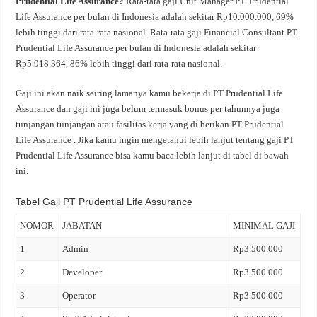
Prudential Life Assurance?
Rata-rata gaji Unit Manager PT. Prudential
Life Assurance per bulan di Indonesia adalah sekitar Rp10.000.000, 69%
lebih tinggi dari rata-rata nasional. Rata-rata gaji Financial Consultant PT.
Prudential Life Assurance per bulan di Indonesia adalah sekitar
Rp5.918.364, 86% lebih tinggi dari rata-rata nasional.
Gaji ini akan naik seiring lamanya kamu bekerja di PT Prudential Life
Assurance dan gaji ini juga belum termasuk bonus per tahunnya juga
tunjangan tunjangan atau fasilitas kerja yang di berikan PT Prudential
Life Assurance . Jika kamu ingin mengetahui lebih lanjut tentang gaji PT
Prudential Life Assurance bisa kamu baca lebih lanjut di tabel di bawah
ini.
Tabel Gaji PT Prudential Life Assurance
NOMOR
JABATAN
MINIMAL GAJI
1
Admin
Rp3.500.000
2
Developer
Rp3.500.000
3
Operator
Rp3.500.000