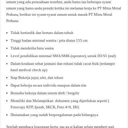
umum yang ada perusahaan tersebut, anda harus tau beberapa syarat
umum yang harus anda penuhi ketika ini melamar kerja ke PT Mitra Metal
Perkasa, berikut ini syarat-syarat umum untuk masuk PT Mitra Metal
Perkasa:
Tidak bertindik dan bertato dalam tubuh
Tinggi badan minimal wanita / pria diatas 155 cm
Tidak menderita buta warna
Level pendidikan minimal SMA/SMK (operator), untuk D3/S1 (staf)
Dalam keadaan sehat jasmani dan rohani tidak cacat fisik (terlampir
hasil medical check up)
Siap Bekerja jujur, ulet, dan tekun
Dapat bekerja secara individu maupun dalam tim
Bersedia bekerja dalam sistem shift / bergilir
Memiliki dan Melampirkan dokumen yang diperlukan seperti (
Fotocopy KTP, Ijazah, SKCK, Foto 4×6, Dll)
Diutamakan yang sudah berpengalaman pada bidangnya
Setelah membaca lowongan kerja, tau ga si kalian selain memberi gaji