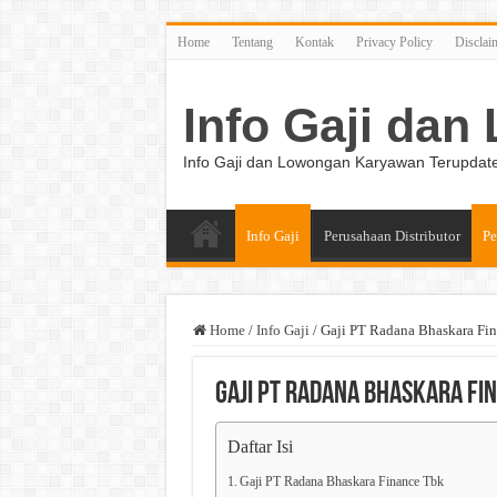
Home
Tentang
Kontak
Privacy Policy
Disclai
Info Gaji da
Info Gaji dan Lowongan Karyawan Terupdat
Info Gaji
Perusahaan Distributor
Pe
Home
/
Info Gaji
/
Gaji PT Radana Bhaskara Fi
Gaji PT Radana Bhaskara Fi
Daftar Isi
Gaji PT Radana Bhaskara Finance Tbk