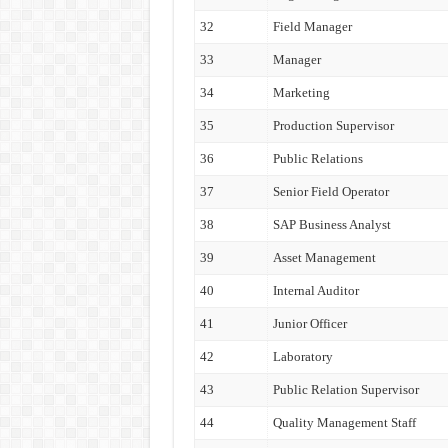
32
Field Manager
33
Manager
34
Marketing
35
Production Supervisor
36
Public Relations
37
Senior Field Operator
38
SAP Business Analyst
39
Asset Management
40
Internal Auditor
41
Junior Officer
42
Laboratory
43
Public Relation Supervisor
44
Quality Management Staff