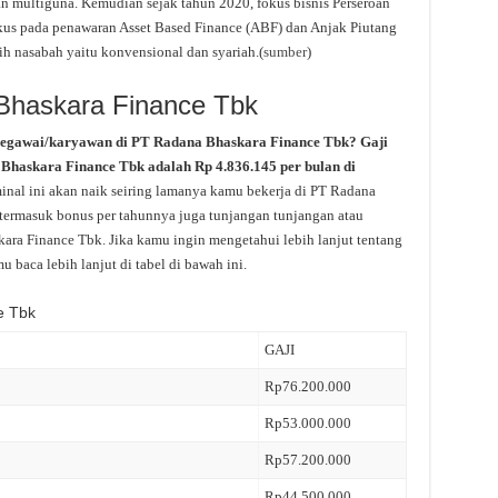
 multiguna. Kemudian sejak tahun 2020, fokus bisnis Perseroan
okus pada penawaran Asset Based Finance (ABF) dan Anjak Piutang
h nasabah yaitu konvensional dan syariah.(
sumber
)
 Bhaskara Finance Tbk
pegawai/karyawan di PT Radana Bhaskara Finance Tbk? Gaji
a Bhaskara Finance Tbk adalah Rp 4.836.145 per bulan di
nal ini akan naik seiring lamanya kamu bekerja di PT Radana
 termasuk bonus per tahunnya juga tunjangan tunjangan atau
skara Finance Tbk. Jika kamu ingin mengetahui lebih lanjut tentang
 baca lebih lanjut di tabel di bawah ini.
e Tbk
GAJI
Rp76.200.000
Rp53.000.000
Rp57.200.000
Rp44.500.000