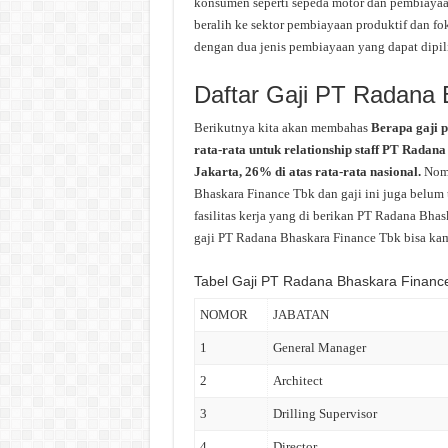
konsumen seperti sepeda motor dan pembiayaan
beralih ke sektor pembiayaan produktif dan f
dengan dua jenis pembiayaan yang dapat dipili
Daftar Gaji PT Radana
Berikutnya kita akan membahas
Berapa gaji 
rata-rata untuk relationship staff PT Radan
Jakarta, 26% di atas rata-rata nasional.
Nomi
Bhaskara Finance Tbk dan gaji ini juga belum
fasilitas kerja yang di berikan PT Radana Bha
gaji PT Radana Bhaskara Finance Tbk bisa kamu
Tabel Gaji PT Radana Bhaskara Financ
NOMOR
JABATAN
1
General Manager
2
Architect
3
Drilling Supervisor
4
Director