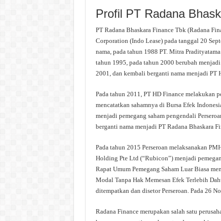
Profil PT Radana Bhask
PT Radana Bhaskara Finance Tbk (Radana Fina
Corporation (Indo Lease) pada tanggal 20 Sep
nama, pada tahun 1988 PT. Mitra Pradityatam
tahun 1995, pada tahun 2000 berubah menjadi
2001, dan kembali berganti nama menjadi PT 
Pada tahun 2011, PT HD Finance melakukan pe
mencatatkan sahamnya di Bursa Efek Indones
menjadi pemegang saham pengendali Perseroa
berganti nama menjadi PT Radana Bhaskara Fi
Pada tahun 2015 Perseroan melaksanakan PMH
Holding Pte Ltd (“Rubicon”) menjadi pemega
Rapat Umum Pemegang Saham Luar Biasa men
Modal Tanpa Hak Memesan Efek Terlebih Da
ditempatkan dan disetor Perseroan. Pada 26 N
Radana Finance merupakan salah satu perusah