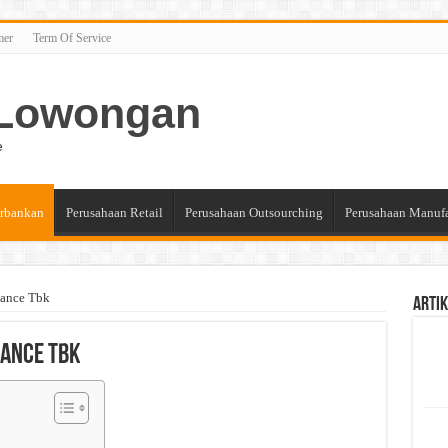
mer
Term Of Service
n Lowongan
e
rbankan
Perusahaan Retail
Perusahaan Outsourching
Perusahaan Manuf
nance Tbk
Artik
nance Tbk