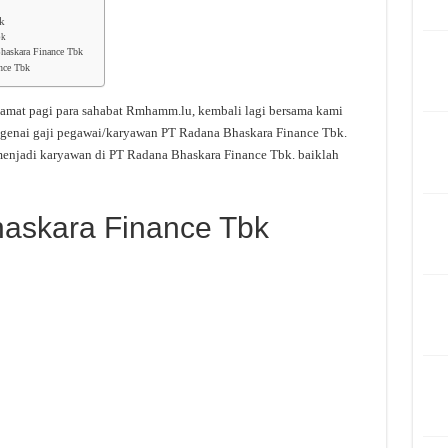
bk
bk
Bhaskara Finance Tbk
nce Tbk
amat pagi para sahabat Rmhamm.lu, kembali lagi bersama kami
ngenai gaji pegawai/karyawan PT Radana Bhaskara Finance Tbk.
menjadi karyawan di PT Radana Bhaskara Finance Tbk. baiklah
askara Finance Tbk