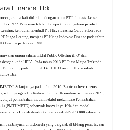
ara Finance Tbk
nce) pertama kali didirikan dengan nama PT Indonesia Lease
tember 1972. Perseroan telah beberapa kali mengalami perubahan
a Leasing, kemudian menjadi PT Niaga Leasing Corporation pada
 PT Niaga Leasing, menjadi PT Niaga Indovest Finance pada tahun
HD Finance pada tahun 2005.
nawaran umum saham Initial Public Offering (IPO) dan
ia dengan kode HDFA. Pada tahun 2013 PT Tiara Marga Trakindo
n. Kemudian, pada tahun 2014 PT HD Finance Tbk kembali
nance Tbk.
METD I. Selanjutnya pada tahun 2019, Rubicon Investments
ng saham pengendali Radana Finance. Kemudian pada tahun 2021,
yetujui penambahan modal melalui mekanisme Penambahan
hulu (PMTHMETD) sebanyak-banyaknya 10% dari modal
ovember 2021, telah diterbitkan sebanyak 445.473.000 saham baru.
aan pembiayaan di Indonesia yang bergerak di bidang pembiayaan