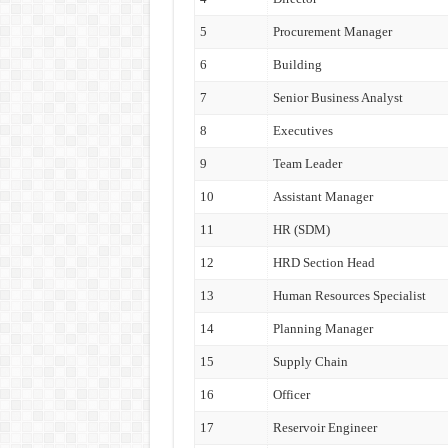
5
Procurement Manager
6
Building
7
Senior Business Analyst
8
Executives
9
Team Leader
10
Assistant Manager
11
HR (SDM)
12
HRD Section Head
13
Human Resources Specialist
14
Planning Manager
15
Supply Chain
16
Officer
17
Reservoir Engineer