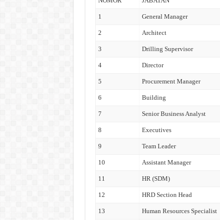
NOMOR
JABATAN
1
General Manager
2
Architect
3
Drilling Supervisor
4
Director
5
Procurement Manager
6
Building
7
Senior Business Analyst
8
Executives
9
Team Leader
10
Assistant Manager
11
HR (SDM)
12
HRD Section Head
13
Human Resources Specialist