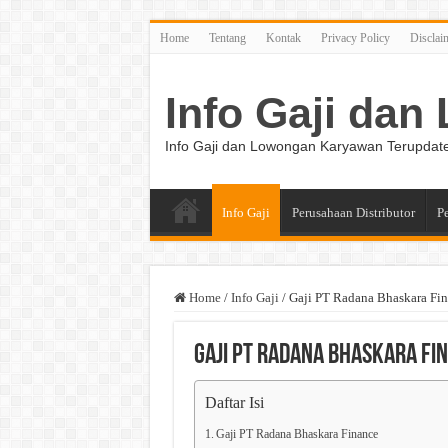
Home
Tentang
Kontak
Privacy Policy
Disclai
Info Gaji da
Info Gaji dan Lowongan Karyawan Terupdat
Info Gaji
Perusahaan Distributor
P
Home
/
Info Gaji
/
Gaji PT Radana Bhaskara Fi
Gaji PT Radana Bhaskara Fi
Daftar Isi
Gaji PT Radana Bhaskara Finance