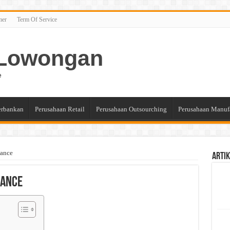
mer
Term Of Service
n Lowongan
e
erbankan
Perusahaan Retail
Perusahaan Outsourching
Perusahaan Manuf
nance
Artik
nance