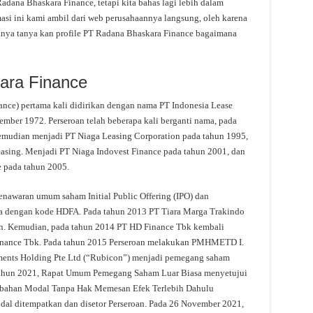
ana Bhaskara Finance, tetapi kita bahas lagi lebih dalam
si ini kami ambil dari web perusahaannya langsung, oleh karena
tanya tanya kan profile PT Radana Bhaskara Finance bagaimana
ara Finance
nce) pertama kali didirikan dengan nama PT Indonesia Lease
ember 1972. Perseroan telah beberapa kali berganti nama, pada
Kemudian menjadi PT Niaga Leasing Corporation pada tahun 1995,
asing. Menjadi PT Niaga Indovest Finance pada tahun 2001, dan
 pada tahun 2005.
nawaran umum saham Initial Public Offering (IPO) dan
ia dengan kode HDFA. Pada tahun 2013 PT Tiara Marga Trakindo
n. Kemudian, pada tahun 2014 PT HD Finance Tbk kembali
inance Tbk. Pada tahun 2015 Perseroan melakukan PMHMETD I.
ments Holding Pte Ltd (“Rubicon”) menjadi pemegang saham
tahun 2021, Rapat Umum Pemegang Saham Luar Biasa menyetujui
bahan Modal Tanpa Hak Memesan Efek Terlebih Dahulu
l ditempatkan dan disetor Perseroan. Pada 26 November 2021,