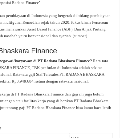
mposisi Radana Finance’.
aan pembiayaan di Indonesia yang bergerak di bidang pembiayaan
 multiguna. Kemudian sejak tahun 2020, fokus bisnis Perseroan
okus menawarkan Asset Based Finance (ABF). Dan Anjak Piutang
h nasabah yaitu konvensional dan syariah. (
sumber
)
Bhaskara Finance
 pegawai/karyawan di PT Radana Bhaskara Finance?
Rata-rata
KARA FINANCE, TBK per bulan di Indonesia adalah sekitar
 nasional. Rata-rata gaji Staf Telesales PT. RADANA BHASKARA
kitar Rp3.949.684, setara dengan rata-rata nasional.
ekerja di PT Radana Bhaskara Finance dan gaji ini juga belum
njangan atau fasilitas kerja yang di berikan PT Radana Bhaskara
jut tentang gaji PT Radana Bhaskara Finance bisa kamu baca lebih
e