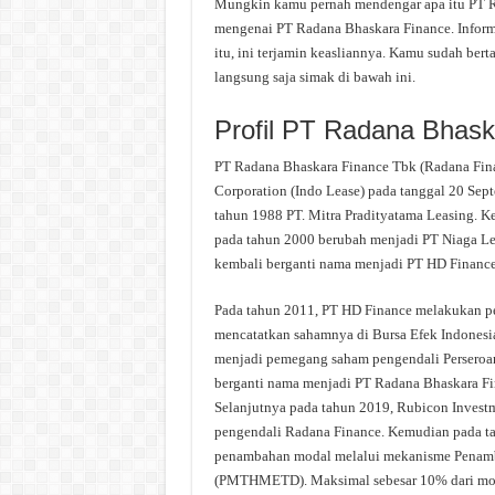
Mungkin kamu pernah mendengar apa itu PT Rad
mengenai PT Radana Bhaskara Finance. Informa
itu, ini terjamin keasliannya. Kamu sudah ber
langsung saja simak di bawah ini.
Profil PT Radana Bhask
PT Radana Bhaskara Finance Tbk (Radana Fina
Corporation (Indo Lease) pada tanggal 20 Sept
tahun 1988 PT. Mitra Pradityatama Leasing. 
pada tahun 2000 berubah menjadi PT Niaga Le
kembali berganti nama menjadi PT HD Finance
Pada tahun 2011, PT HD Finance melakukan pe
mencatatkan sahamnya di Bursa Efek Indones
menjadi pemegang saham pengendali Perseroa
berganti nama menjadi PT Radana Bhaskara F
Selanjutnya pada tahun 2019, Rubicon Invest
pengendali Radana Finance. Kemudian pada 
penambahan modal melalui mekanisme Penam
(PMTHMETD). Maksimal sebesar 10% dari moda