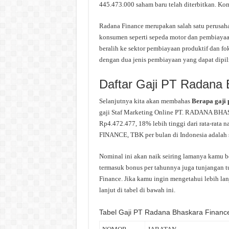
445.473.000 saham baru telah diterbitkan. Ko
Radana Finance merupakan salah satu perusah
konsumen seperti sepeda motor dan pembiayaan
beralih ke sektor pembiayaan produktif dan f
dengan dua jenis pembiayaan yang dapat dipili
Daftar Gaji PT Radana 
Selanjutnya kita akan membahas
Berapa gaji
gaji Staf Marketing Online PT. RADANA BHAS
Rp4.472.477, 18% lebih tinggi dari rata-rata
FINANCE, TBK per bulan di Indonesia adalah se
Nominal ini akan naik seiring lamanya kamu b
termasuk bonus per tahunnya juga tunjangan tu
Finance. Jika kamu ingin mengetahui lebih lan
lanjut di tabel di bawah ini.
Tabel Gaji PT Radana Bhaskara Financ