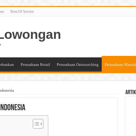
mer
Term Of Service
n Lowongan
e
erbankan
Perusahaan Retail
Perusahaan Outsourching
Perusahaan Manuf
ndonesia
Artik
Indonesia