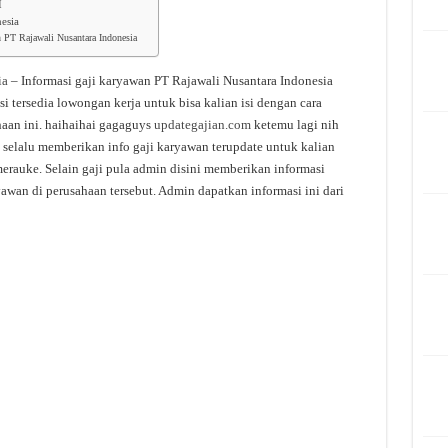
I
esia
n PT Rajawali Nusantara Indonesia
ia
– Informasi gaji karyawan PT Rajawali Nusantara Indonesia
i tersedia lowongan kerja untuk bisa kalian isi dengan cara
aan ini. haihaihai gagaguys
updategajian.com
ketemu lagi nih
 selalu memberikan info gaji karyawan terupdate untuk kalian
merauke. Selain gaji pula admin disini memberikan informasi
awan di perusahaan tersebut. Admin dapatkan informasi ini dari