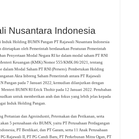
li Nusantara Indonesia
i Induk Holding BUMN Pangan PT Rajawali Nusantara Indonesia
 ditetapkan oleh Pemerintah berdasarkan Peraturan Pemerintah
han Penyertaan Modal Negara RI ke dalam modal saham PT RNI
n Menteri Keuangan (KMK) Nomor 555/KMK.06/2021, tentang
ke dalam Modal Saham PT RNI (Persero). Pembetukan Holding
tanganan Akta Inbreng Saham Pemerintah antara PT Rajawali
MN Pangan pada 7 Januari 2022, kemudian dilanjutkan dengan
 Menteri BUMN RI Erick Thohir pada 12 Januari 2022. Perubahan
udkan untuk memberikan arah dan fokus yang lebih jelas kepada
bagai Induk Holding Pangan.
g Pertanian dan Agroindustri, Peternakan dan Perikanan, serta
takan 5 perusahaan eks BUMN, yaitu PT Perusahaan Perdagangan
ndonesia, PT Berdikari, dan PT Garam, serta 11 Anak Perusahaan
PT PG Rajawali II, PT PG Candi Baru, PT Perkebunan Mitra Ogan, PT