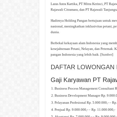
Laras Astra Kartika, PT Mitra Kerinci, PT Raj
Rajawali Citramass, dan PT Rajawali Tanjungsa
Hadirnya Holding Pangan bertujuan untuk me
nasional, meningkatkan inklusivitas petani, p
dunia.
Berbekal kekayaan alam Indonesia yang memb
kesejahteraan Petani, Nelayan, dan Peternak. 
pangan Indonesia yang lebih baik. [
Sumber
]
DAFTAR LOWONGAN K
Gaji Karyawan PT Rajaw
Business Process Management Consultant Rp
Business Development Manager Rp. 9.000.00
Pelayanan Profesional Rp. 5.000.000,- – Rp.
Penjual Rp. 9.000.000,- – Rp. 11.000.000,-
Akuntansi Rp. 7.000.000,- – Rp. 9.000.000,