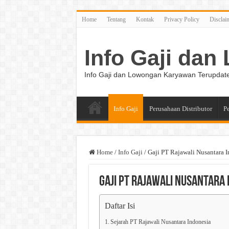
Home
Tentang
Kontak
Privacy Policy
Disclai
Info Gaji da
Info Gaji dan Lowongan Karyawan Terupdat
Info Gaji
Perusahaan Distributor
P
Home
/
Info Gaji
/
Gaji PT Rajawali Nusantara I
Gaji PT Rajawali Nusantara 
Daftar Isi
Sejarah PT Rajawali Nusantara Indonesia