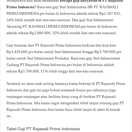
Selanjutnya kita akan membahas
Berapa gaji karyawan di PT Rajawali
Prima Indonesia?
Rata-rata gaji Staf Administrasi HR PT. RAJAWALI
PRIMA INDONESIA per bulan di Indonesia adalah sekitar Rp2.367.831,
34% lebih rendah dari rata-rata nasional. Dan gaji Staf Administrasi
Akunting PT. RAJAWALI PRIMA INDONESIA per bulan di Indonesia
adalah sekitar Rp2.800.000, 32% lebih rendah dari rata-rata nasional.
Gaji bulanan dari PT Rajawali Prima Indonesia berkisar dari kira-kira
Rp3.429.666 per bulan untuk Staf Administrasi hingga Rp3.700.000 per
bulan untuk Staf Administrasi Produksi. Rata-rata gaji Staf Administrasi
Gudang PT Rajawali Prima Indonesia per bulan di Indonesia adalah
sekitar Rp3.700.000, 11% lebih tinggi dari rata-rata nasional.
Nominal ini akan naik seiring lamanya kamu bekerja di PT Rajawali Prima
Indonesia dan gaji ini juga belum termasuk bonus per tahunnya juga
tunjangan tunjangan atau fasilitas kerja yang di berikan PT Rajawali
Prima Indonesia. Jika kamu ingin mengetahui lebih lanjut tentang gaji PT
Rajawali Prima Indonesia bisa kamu baca lebih lanjut di tabel di bawah
ini.
Tabel Gaji PT Rajawali Prima Indonesia