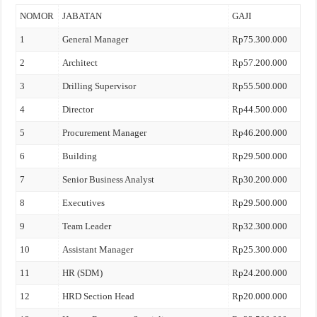
NOMOR
JABATAN
GAJI
1
General Manager
Rp75.300.000
2
Architect
Rp57.200.000
3
Drilling Supervisor
Rp55.500.000
4
Director
Rp44.500.000
5
Procurement Manager
Rp46.200.000
6
Building
Rp29.500.000
7
Senior Business Analyst
Rp30.200.000
8
Executives
Rp29.500.000
9
Team Leader
Rp32.300.000
10
Assistant Manager
Rp25.300.000
11
HR (SDM)
Rp24.200.000
12
HRD Section Head
Rp20.000.000