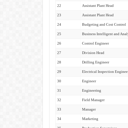
22
Assistant Plant Head
23
Assistant Plant Head
24
Budgeting and Cost Control
25
Business Intelligent and Anal
26
Control Engineer
27
Division Head
28
Drilling Engineer
29
Electrical Inspection Enginee
30
Engineer
31
Engineering
32
Field Manager
33
Manager
34
Marketing