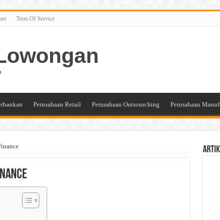
mer
Term Of Service
n Lowongan
e
erbankan
Perusahaan Retail
Perusahaan Outsourching
Perusahaan Manuf
Finance
Artik
inance