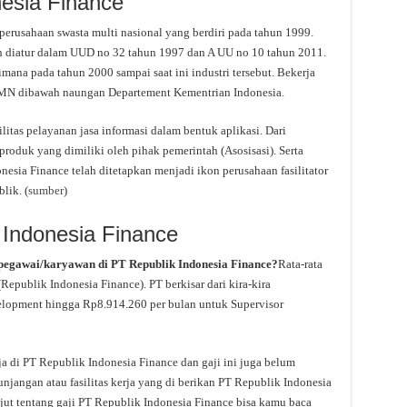
nesia Finance
sahaan swasta multi nasional yang berdiri pada tahun 1999.
ah diatur dalam UUD no 32 tahun 1997 dan A UU no 10 tahun 2011.
imana pada tahun 2000 sampai saat ini industri tersebut. Bekerja
UMN dibawah naungan Departement Kementrian Indonesia.
litas pelayanan jasa informasi dalam bentuk aplikasi. Dari
roduk yang dimiliki oleh pihak pemerintah (Asosisasi). Serta
nesia Finance telah ditetapkan menjadi ikon perusahaan fasilitator
lik. (
sumber
)
 Indonesia Finance
pegawai/karyawan di PT Republik Indonesia Finance?
Rata-rata
Republik Indonesia Finance). PT berkisar dari kira-kira
lopment hingga Rp8.914.260 per bulan untuk Supervisor
ja di PT Republik Indonesia Finance dan gaji ini juga belum
njangan atau fasilitas kerja yang di berikan PT Republik Indonesia
jut tentang gaji PT Republik Indonesia Finance bisa kamu baca