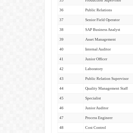
35
Production Supervisor
36
Public Relations
37
Senior Field Operator
38
SAP Business Analyst
39
Asset Management
40
Internal Auditor
41
Junior Officer
42
Laboratory
43
Public Relation Supervisor
44
Quality Management Staff
45
Specialist
46
Junior Auditor
47
Process Engineer
48
Cost Control