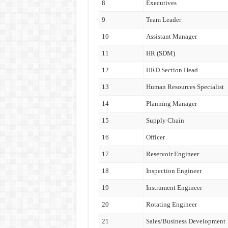
8
Executives
9
Team Leader
10
Assistant Manager
11
HR (SDM)
12
HRD Section Head
13
Human Resources Specialist
14
Planning Manager
15
Supply Chain
16
Officer
17
Reservoir Engineer
18
Inspection Engineer
19
Instrument Engineer
20
Rotating Engineer
21
Sales/Business Development