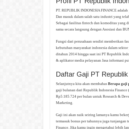
Profil PT Republik Indo
PT. REPUBLIK INDONESIA FINANCE adalah peru
Dan masuk dalam salah satu industri yang tel
Sebagai fasilitas fintech dan komoditas yang d
sama secara langsung dengan Asosiasi dan B
Fungsi dari perusahaan sendiri memberikan fasi
kebutuhan masyarakat indonesia dalam sektor p
ditahun 2014 hingga saat ini PT Republik Indo
& aplikator media pelayanan Jasa informasi pub
Daftar Gaji PT Republik
Selanjutnya kita akan membahas
Berapa gaji 
gaji bulanan dari Republik Indonesia Finance (
Rp5.185.724 per bulan untuk Research & Deve
Marketing.
Gaji ini akan naik seiring lamanya kamu beker
termasuk bonus per tahunnya juga tunjangan tu
Finance. Jika kamu ingin mengetahui lebih lan