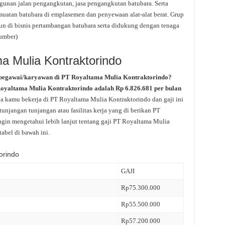
unan jalan pengangkutan, jasa pengangkutan batubara. Serta
muatan batubara di emplasemen dan penyewaan alat-alat berat. Grup
n di bisnis pertambangan batubara serta didukung dengan tenaga
sumber)
a Mulia Kontraktorindo
 pegawai/karyawan di PT Royaltama Mulia Kontraktorindo?
 Royaltama Mulia Kontraktorindo adalah Rp 6.826.681 per bulan
ya kamu bekerja di PT Royaltama Mulia Kontraktorindo dan gaji ini
unjangan tunjangan atau fasilitas kerja yang di berikan PT
gin mengetahui lebih lanjut tentang gaji PT Royaltama Mulia
tabel di bawah ini.
orindo
GAJI
Rp75.300.000
Rp55.500.000
Rp57.200.000