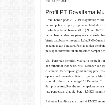
[the_ad id=”381″]
Profil PT Royaltama Mul
Resmi berdiri pada 2017, PT Royaltama Muli
berkompeten dengan pengalaman lebih dari 15
Usaha Jasa Penambangan (IUJP) Nomor 0273/D
pertambangan dan jasa penyewaan alat-alat b
bisnis batubara terintegrasi. Lalu, RMKO memil
penambangan batubara. Persiapan dan pembang
persiapan infrastruktur emplasemen sampai pe
Visi: Perseroan memiliki visi yaitu menjadi ko
dan terbaik di Indonesia. Misi: Memberikan ja
customers. Menerapkan good mining practices 
operasional aman dan efisien. Royaltama Mul
Kontraktorindo pada tanggal 18 Desember 2017
dari prospektus, Royaltama merupakan perusa
jasa penyewaan alat-alat berat. RMKO memiliki
Beberapa keahlian yang dimiliki RMKO antara 