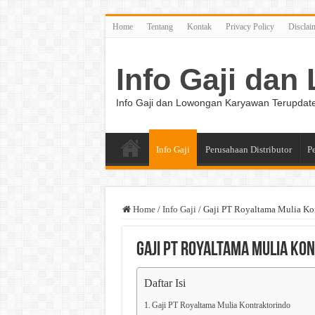
Home
Tentang
Kontak
Privacy Policy
Disclai
Info Gaji da
Info Gaji dan Lowongan Karyawan Terupdat
Info Gaji
Perusahaan Distributor
P
Home
/
Info Gaji
/
Gaji PT Royaltama Mulia Ko
Gaji PT Royaltama Mulia Ko
Daftar Isi
Gaji PT Royaltama Mulia Kontraktorindo