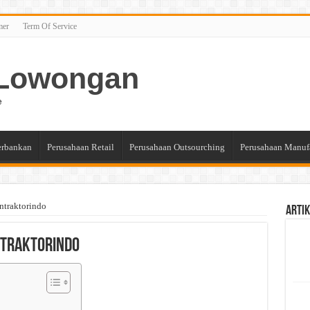
mer
Term Of Service
n Lowongan
e
erbankan
Perusahaan Retail
Perusahaan Outsourching
Perusahaan Manuf
ntraktorindo
Artik
ntraktorindo