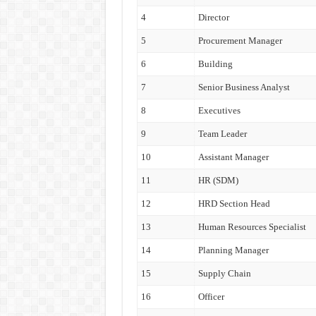
4
Director
5
Procurement Manager
6
Building
7
Senior Business Analyst
8
Executives
9
Team Leader
10
Assistant Manager
11
HR (SDM)
12
HRD Section Head
13
Human Resources Specialist
14
Planning Manager
15
Supply Chain
16
Officer