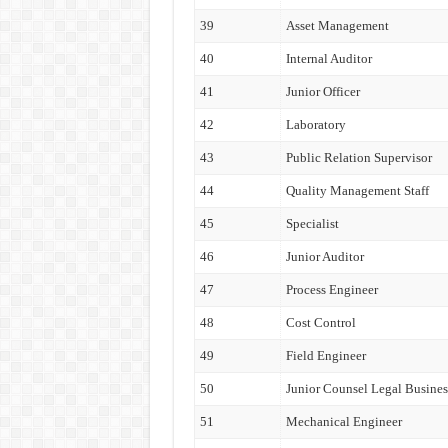
39
Asset Management
40
Internal Auditor
41
Junior Officer
42
Laboratory
43
Public Relation Supervisor
44
Quality Management Staff
45
Specialist
46
Junior Auditor
47
Process Engineer
48
Cost Control
49
Field Engineer
50
Junior Counsel Legal Busine
51
Mechanical Engineer