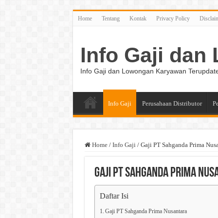
Home
Tentang
Kontak
Privacy Policy
Disclai
Info Gaji da
Info Gaji dan Lowongan Karyawan Terupdat
Info Gaji
Perusahaan Distributor
P
Home
/
Info Gaji
/
Gaji PT Sahganda Prima Nusa
Gaji PT Sahganda Prima Nus
Daftar Isi
Gaji PT Sahganda Prima Nusantara