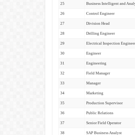
25
Business Intelligent and Anal
26
Control Engineer
27
Division Head
28
Drilling Engineer
29
Electrical Inspection Enginee
30
Engineer
31
Engineering
32
Field Manager
33
Manager
34
Marketing
35
Production Supervisor
36
Public Relations
37
Senior Field Operator
38
SAP Business Analyst