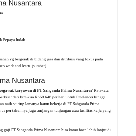
ma Nusantara
ra
ek Pepaya Indah.
han yg bergerak di bidang jasa dan ditribusi yang fokus pada
p work and learn. (
sumber
)
ima Nusantara
 pegawai/karyawan di PT Sahganda Prima Nusantara?
Rata-rata
erkisar dari kira-kira Rp69.646 per hari untuk Freelancer hingga
kan naik seiring lamanya kamu bekerja di PT Sahganda Prima
us per tahunnya juga tunjangan tunjangan atau fasilitas kerja yang
ng gaji PT Sahganda Prima Nusantara bisa kamu baca lebih lanjut di