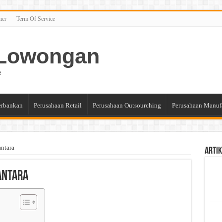
mer
Term Of Service
n Lowongan
e
erbankan
Perusahaan Retail
Perusahaan Outsourching
Perusahaan Manuf
ntara
Artik
antara