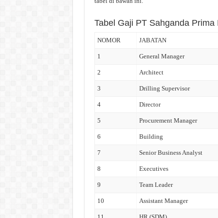
tabel di bawah ini.
Tabel Gaji PT Sahganda Prima
NOMOR
JABATAN
1
General Manager
2
Architect
3
Drilling Supervisor
4
Director
5
Procurement Manager
6
Building
7
Senior Business Analyst
8
Executives
9
Team Leader
10
Assistant Manager
11
HR (SDM)