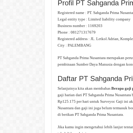
Profil PT Sahganda Pri
Registered name : PT. Sahganda Prima Nusanta
Legal entity type : Limited liability company
Business number : 1169203
Phone : 081271317679
Registered address : JL. Letkol Adrian, Kompl
City : PALEMBANG
PT Sahganda Prima Nusantara merupakan perusa
pembinaan Sumber Daya Manusia dengan konse
Daftar PT Sahganda Pr
Selanjutnya kita akan membahas
Berapa gaji
gaji harian dari PT Sahganda Prima Nusantara b
Rp125.175 per hari untuk Surveyor. Gaji ini a
Nusantara dan gaji ini juga belum termasuk bon
di berikan PT Sahganda Prima Nusantara.
Jika kamu ingin mengetahui lebih lanjut tenta