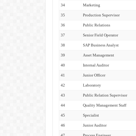
34
Marketing
35
Production Supervisor
36
Public Relations
37
Senior Field Operator
38
SAP Business Analyst
39
Asset Management
40
Internal Auditor
41
Junior Officer
42
Laboratory
43
Public Relation Supervisor
44
Quality Management Staff
45
Specialist
46
Junior Auditor
47
Process Engineer