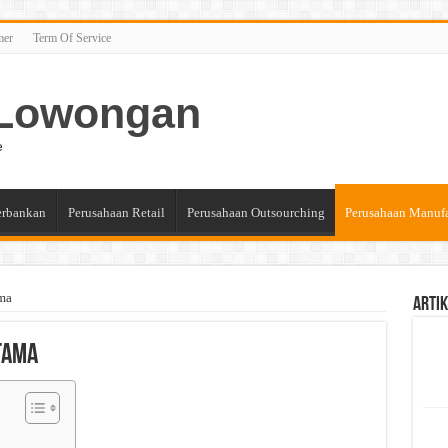
mer
Term Of Service
n Lowongan
e
erbankan
Perusahaan Retail
Perusahaan Outsourching
Perusahaan Manuf
ama
Artik
tama