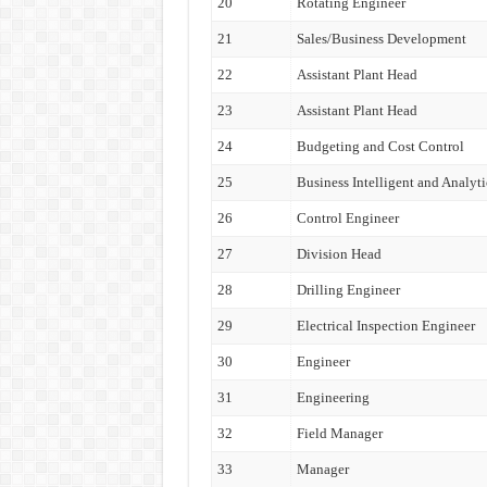
20
Rotating Engineer
21
Sales/Business Development
22
Assistant Plant Head
23
Assistant Plant Head
24
Budgeting and Cost Control
25
Business Intelligent and Analyti
26
Control Engineer
27
Division Head
28
Drilling Engineer
29
Electrical Inspection Engineer
30
Engineer
31
Engineering
32
Field Manager
33
Manager