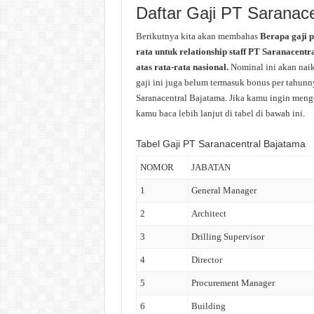
Daftar Gaji PT Saranac
Berikutnya kita akan membahas
Berapa gaji 
rata untuk relationship staff PT Saranacent
atas rata-rata nasional.
Nominal ini akan naik
gaji ini juga belum termasuk bonus per tahunny
Saranacentral Bajatama. Jika kamu ingin menge
kamu baca lebih lanjut di tabel di bawah ini.
Tabel Gaji PT Saranacentral Bajatama
NOMOR
JABATAN
1
General Manager
2
Architect
3
Drilling Supervisor
4
Director
5
Procurement Manager
6
Building