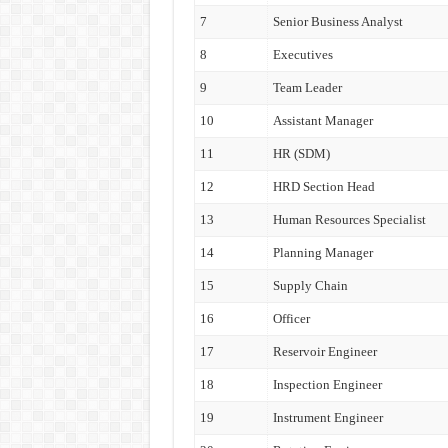
7
Senior Business Analyst
8
Executives
9
Team Leader
10
Assistant Manager
11
HR (SDM)
12
HRD Section Head
13
Human Resources Specialist
14
Planning Manager
15
Supply Chain
16
Officer
17
Reservoir Engineer
18
Inspection Engineer
19
Instrument Engineer