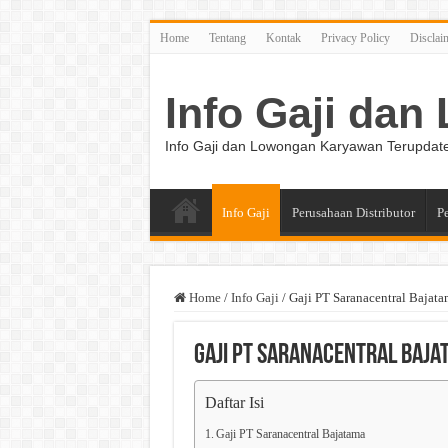
Home
Tentang
Kontak
Privacy Policy
Disclai
Info Gaji da
Info Gaji dan Lowongan Karyawan Terupdat
Info Gaji
Perusahaan Distributor
P
Home
/
Info Gaji
/
Gaji PT Saranacentral Bajat
Gaji PT Saranacentral Baja
Daftar Isi
Gaji PT Saranacentral Bajatama