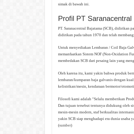
simak di bawah ini.
Profil PT Saranacentral
PT. Saranacentral Bajatama (SCB), didirikan p
didirikan pada tahun 1970 dan telah membangun
Untuk menyediakan Lembaran / Coil Baja Galv
memanfaatkan Sistem NOF (Non-Oxidation Furn
membedakan SCB dari pesaing lain yang meng
Oleh karena itu, kami yakin bahwa produk b
lembaran/kumparan baja galvanis dengan kuali
kelistrikan/mesin, kendaraan bermotor/otomotif
Filosofi kami adalah “Selalu memberikan Pro
Dan tujuan tersebut tentunya didukung oleh sis
mesin-mesin modern, staf berkualitas internasi
yakin SCB siap menghadapi era dunia usaha ya
(
sumber
)