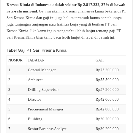
Kresna Kimia di Indonesia adalah sekitar Rp 2.817.232, 27% di bawah
rata-rata nasional.
Gaji ini akan naik seiring lamanya kamu bekerja di PT
Sari Kresna Kimia dan gaji ini juga belum termasuk bonus per tahunnya
juga tunjangan tunjangan atau fasilitas kerja yang di berikan PT Sari
Kresna Kimia. Jika kamu ingin mengetahui lebih lanjut tentang gaji PT
Sari Kresna Kimia bisa kamu baca lebih lanjut di tabel di bawah ini.
Tabel Gaji PT Sari Kresna Kimia
NOMOR
JABATAN
GAJI
1
General Manager
Rp75.300.000
2
Architect
Rp55.500.000
3
Drilling Supervisor
Rp57.200.000
4
Director
Rp42.000.000
5
Procurement Manager
Rp42.000.000
6
Building
Rp30.200.000
7
Senior Business Analyst
Rp30.200.000