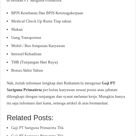
di berikan PT Sariguna Primatirta:
BPJS Kesehatan Dan BPJS Ketenagakerjaan
Medical Check Up Rutin Tiap tahun
Makan
Uang Transportasi
Mobil / Bus Jemputan Karyawan
Intensif Kehadiran
THR (Tunjangan Hari Raya)
Bonus Akhir Tahun
Nah, itulah informasi lengkap dari Rmhamm.lu mengenai
Gaji PT
Sariguna Primatirta
per bulan karyawan sesuai posisi atau jabatan
dilengkapi dengan tunjangan dan syarat melamar kerja. Mungkin hanya
itu saja informasi dari kami, semoga artikel di atas bermanfaat.
Related Posts:
Gaji PT Sariguna Primatirta Tbk
Gaji PT Sariguna Primatirta Tbk