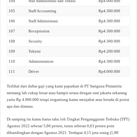
104
Staf Administrasi dan Teknis
Rp4.000.000
105
Staff Accounting
Rp4.300.000
106
Staff Administrasi
Rp4.300.000
107
Receptionist
Rp4.300.000
108
Security
Rp4.300.000
109
Teknisi
Rp4.200.000
110
Administration
Rp4.300.000
111
Driver
Rp4.000.000
Terlihat dari daftar gaji yang kami paparkan di PT Sariguna Primatirta
memang lah cukup besar atau hampir setara dengan umr jakarta sekarang
yaitu Rp 4.900.000 tetapi tergantung kamu menjabat atau berada di posisi
apa dan dimana.
Di samping itu kamu harus tahu loh Tingkat Pengangguran Terbuka (TPT)
Agustus 2022 sebesar 5,86 persen, turun sebesar 0,63 persen poin
dibandingkan dengan Agustus 2021. Terdapat 4,15 juta orang (1,98