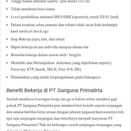
Tinggi badan minimal wanita / pria diatas 155 cm
Tidak menderita buta warna
Level pendidikan minimal SMA/SMK (operator), untuk D3/S1 (staf)
Dalam keadaan sehat jasmani dan rohani tidak cacat fisik (terlampir
hasil medical check up)
Siap Bekerja jujur, ulet, dan tekun
Dapat bekerja secara individu maupun dalam tim
Bersedia bekerja dalam sistem shift / bergilir
Memiliki dan Melampirkan dokumen yang diperlukan seperti (
Fotocopy KTP, Ijazah, SKCK, Foto 4×6, Dll)
Diutamakan yang sudah berpengalaman pada bidangnya
Benefit Bekerja di PT Sariguna Primatirta
Setelah membaca lowongan kerja, tau ga si kalian selain memberi gaji
pokok PT Sariguna Primatirta pun memberi beri benefit seperti tunjangan
dan sarana/fasilitas kerja sesuai dengan jabatan pegawai/karyawannya loh,
apa saja tunjangan tunjangan dan benefitnya menjadi karyawan PT
Sariguna Primatirta? Nah ini beberapa contoh tunjangan-tunjangan yang