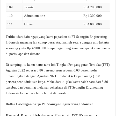
109
Teknisi
Rp4.200.000
110
Administration
Rp4.300.000
111
Driver
Rp4.000.000
Terlihat dari daftar gaji yang kami paparkan di PT Seongjin Engineering
Indonesia memang lah cukup besar atau hampir setara dengan umr jakarta
sekarang yaitu Rp 4.900.000 tetapi tergantung kamu menjabat atau berada
di posisi apa dan dimana.
Di samping itu kamu harus tahu loh Tingkat Pengangguran Terbuka (TPT)
Agustus 2022 sebesar 5,86 persen, turun sebesar 0,63 persen poin
dibandingkan dengan Agustus 2021. Terdapat 4,15 juta orang (1,98
persen) penduduk usia kerja. Maka dari itu jika kamu salah satu dari 5,86
tersebut dan berminat melamar pekerjaan di PT Seongjin Engineering
Indonesia kamu baca lebih lanjut di bawah ini.
Daftar Lowongan Kerja PT Seongjin Engineering Indonesia
Syarat Syarat Melamar Kerja di PT Seongjin