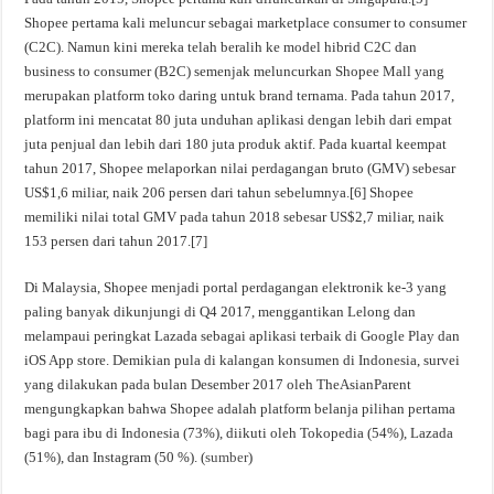
Shopee pertama kali meluncur sebagai marketplace consumer to consumer
(C2C). Namun kini mereka telah beralih ke model hibrid C2C dan
business to consumer (B2C) semenjak meluncurkan Shopee Mall yang
merupakan platform toko daring untuk brand ternama. Pada tahun 2017,
platform ini mencatat 80 juta unduhan aplikasi dengan lebih dari empat
juta penjual dan lebih dari 180 juta produk aktif. Pada kuartal keempat
tahun 2017, Shopee melaporkan nilai perdagangan bruto (GMV) sebesar
US$1,6 miliar, naik 206 persen dari tahun sebelumnya.[6] Shopee
memiliki nilai total GMV pada tahun 2018 sebesar US$2,7 miliar, naik
153 persen dari tahun 2017.[7]
Di Malaysia, Shopee menjadi portal perdagangan elektronik ke-3 yang
paling banyak dikunjungi di Q4 2017, menggantikan Lelong dan
melampaui peringkat Lazada sebagai aplikasi terbaik di Google Play dan
iOS App store. Demikian pula di kalangan konsumen di Indonesia, survei
yang dilakukan pada bulan Desember 2017 oleh TheAsianParent
mengungkapkan bahwa Shopee adalah platform belanja pilihan pertama
bagi para ibu di Indonesia (73%), diikuti oleh Tokopedia (54%), Lazada
(51%), dan Instagram (50 %). (
sumber
)