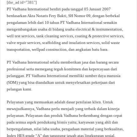
[the_ad id=”381″]
PT Vadhana International berdiri pada tanggal 05 Januari 2007
berdasarkan Akta Notaris Fery Bakti, SH Nomor 09, dengan berbekal
pengalaman lebih dari 10 tahun PT Vadhana International semakin
mengembangakan usaha di bidang usaha electrical & instrumentation,
well test services, tank cleaning services, coating & protective services,
valve repair services, scaffolding and insulation services, solid waste
transportation, wellpad construction, dan angkutan batu bara.
PT Vadhana International selalu memberikan jasa dan barang secara
profesional serta memegang teguh komitmen dan kepercayaan dari
pelanggan. PT Vadhana International memiliki sumber daya manusia
(SDM) yang bisa diandalkan untuk menyelesaikan pekerjaan dari
pelangan kami.
Pelayanan yang memuaskan adalah dasar penilaian klien. Untuk
mewujudkannya, Vadhana perlu menjadi yang terbaik dalam kinerja
pelayanan. Pelayanan dan produk Vadhana berkembang dengan cepat
pada semua aspek pendukung bisnis yaitu; karyawan yang ahli dan
berpengalaman, nilai laba usaha, pengadaan material yang berkualitas,
Index HES grade “A” dan tanggung jawab atas lingkungan sosial.