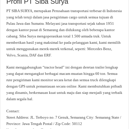
Profil PT Siba Surya
PT SIBA SURYA, merupakan Perusahaan transportasi terbesar di Indonesia
yang telah teruji dalam jasa pengiriman cargo untuk semua tujuan di
Pulau Jawa dan Sumatra. Melayani jasa transportasi sejak tahun 1951
dengan kantor pusat di Semarang dan didukung oleh beberapa kantor
cabang. Siba Surya mengoperasikan total 1.500 armada truk. Untuk
memberikan hasil yang maksimal ke pada pelanggan kami, kami memilih
untuk menggunakan merek-merek terkenal, seperti: Mercedes Benz,
Volvo, Scania, DAF dan ERF.
Kami menggabungkan “tractor head” ini dengan deretan trailer lengkap
yang dapat mengangkut berbagai macam muatan hingga 60 ton. Semua
rute pengiriman kami monitor secara ketat dan semua truck dilengkapi
dengan GPS untuk pemantauan secara online. Kami membutuhkan pribadi
yang dinamis, berkemauan kuat untuk maju dan siap menjadi yang terbaik
dalam segala hal.
Contact:
Street Address: JL. Terboyo no. 7 Genuk, Semarang City: Semarang State /
Province: Jawa Tengah Postal / Zip Code: 50112