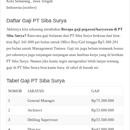
Kota Semarang , Jawa Tengah
Indonesia (
sumber
)
Daftar Gaji PT Siba Surya
Akhirnya kita sekarang membahas
Berapa gaji pegawai/karyawan di PT
Siba Surya?
Rata-rata gaji bulanan dari PT Siba Surya berkisar dari kira-
kira Rp2.341.009 per bulan untuk Office Boy/Girl hingga Rp5.306.201
per bulan untuk Management Trainee. Gaji ini juga belum termasuk bonus
per tahunnya juga tunjangan tunjangan atau fasilitas kerja yang di berikan
PT Siba Surya. Namun jika kamu ingin mengetahui lebih lanjut tentang
gaji di PT Siba Surya bisa kamu baca di tabel di bawah ini.
Tabel Gaji PT Siba Surya
NOMOR
JABATAN
GAJI
1
General Manager
Rp75.300.000
2
Architect
Rp53.000.000
3
Drilling Supervisor
Rp55.500.000
4
Director
Rp42.000.000