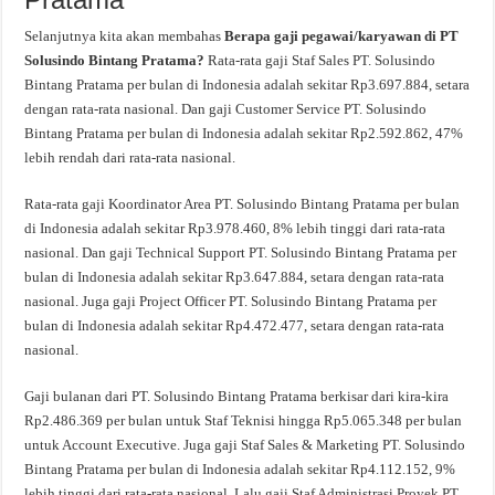
Selanjutnya kita akan membahas
Berapa gaji pegawai/karyawan di PT
Solusindo Bintang Pratama?
Rata-rata gaji Staf Sales PT. Solusindo
Bintang Pratama per bulan di Indonesia adalah sekitar Rp3.697.884, setara
dengan rata-rata nasional. Dan gaji Customer Service PT. Solusindo
Bintang Pratama per bulan di Indonesia adalah sekitar Rp2.592.862, 47%
lebih rendah dari rata-rata nasional.
Rata-rata gaji Koordinator Area PT. Solusindo Bintang Pratama per bulan
di Indonesia adalah sekitar Rp3.978.460, 8% lebih tinggi dari rata-rata
nasional. Dan gaji Technical Support PT. Solusindo Bintang Pratama per
bulan di Indonesia adalah sekitar Rp3.647.884, setara dengan rata-rata
nasional. Juga gaji Project Officer PT. Solusindo Bintang Pratama per
bulan di Indonesia adalah sekitar Rp4.472.477, setara dengan rata-rata
nasional.
Gaji bulanan dari PT. Solusindo Bintang Pratama berkisar dari kira-kira
Rp2.486.369 per bulan untuk Staf Teknisi hingga Rp5.065.348 per bulan
untuk Account Executive. Juga gaji Staf Sales & Marketing PT. Solusindo
Bintang Pratama per bulan di Indonesia adalah sekitar Rp4.112.152, 9%
lebih tinggi dari rata-rata nasional. Lalu gaji Staf Administrasi Proyek PT.