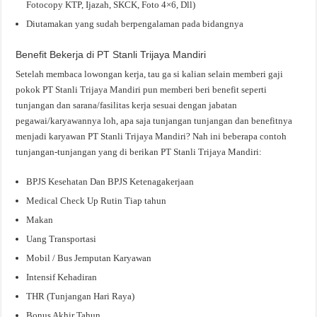
Fotocopy KTP, Ijazah, SKCK, Foto 4×6, Dll)
Diutamakan yang sudah berpengalaman pada bidangnya
Benefit Bekerja di PT Stanli Trijaya Mandiri
Setelah membaca lowongan kerja, tau ga si kalian selain memberi gaji
pokok PT Stanli Trijaya Mandiri pun memberi beri benefit seperti
tunjangan dan sarana/fasilitas kerja sesuai dengan jabatan
pegawai/karyawannya loh, apa saja tunjangan tunjangan dan benefitnya
menjadi karyawan PT Stanli Trijaya Mandiri? Nah ini beberapa contoh
tunjangan-tunjangan yang di berikan PT Stanli Trijaya Mandiri:
BPJS Kesehatan Dan BPJS Ketenagakerjaan
Medical Check Up Rutin Tiap tahun
Makan
Uang Transportasi
Mobil / Bus Jemputan Karyawan
Intensif Kehadiran
THR (Tunjangan Hari Raya)
Bonus Akhir Tahun