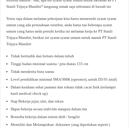
terlebih dahulu? Nah, apa sih syarat syarat umum untuk melamar ke PT
Stanli Trijaya Mandiri? langsung simak saja informasi di bawah ini.
Tentu saja dalam melamar pekerjaan kita harus memenuhi syarat syarat
umum yang ada perusahaan tersebut, anda harus tau beberapa syarat
umum yang harus anda penuhi ketika ini melamar kerja ke PT Stanli
Trijaya Mandiri, berikut ini syarat-syarat umum untuk masuk PT Stanli
Trijaya Mandiri:
Tidak bertindik dan bertato dalam tubuh
Tinggi badan minimal wanita / pria diatas 155 cm
Tidak menderita buta warna
Level pendidikan minimal SMA/SMK (operator), untuk D3/S1 (staf)
Dalam keadaan sehat jasmani dan rohani tidak cacat fisik (terlampir
hasil medical check up)
Siap Bekerja jujur, ulet, dan tekun
Dapat bekerja secara individu maupun dalam tim
Bersedia bekerja dalam sistem shift / bergilir
Memiliki dan Melampirkan dokumen yang diperlukan seperti (