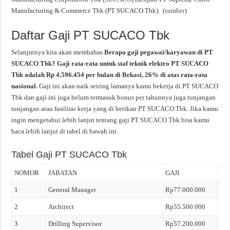
Manufacturing & Commerce Tbk (PT SUCACO Tbk). (
sumber
)
Daftar Gaji PT SUCACO Tbk
Selanjutnya kita akan membahas
Berapa gaji pegawai/karyawan di PT
SUCACO Tbk? Gaji rata-rata untuk staf teknik elektro PT SUCACO
Tbk adalah Rp 4.596.454 per bulan di Bekasi, 26% di atas rata-rata
nasional.
Gaji ini akan naik seiring lamanya kamu bekerja di PT SUCACO
Tbk dan gaji ini juga belum termasuk bonus per tahunnya juga tunjangan
tunjangan atau fasilitas kerja yang di berikan PT SUCACO Tbk. Jika kamu
ingin mengetahui lebih lanjut tentang gaji PT SUCACO Tbk bisa kamu
baca lebih lanjut di tabel di bawah ini.
Tabel Gaji PT SUCACO Tbk
NOMOR
JABATAN
GAJI
1
General Manager
Rp77.000.000
2
Architect
Rp55.500.000
3
Drilling Supervisor
Rp57.200.000