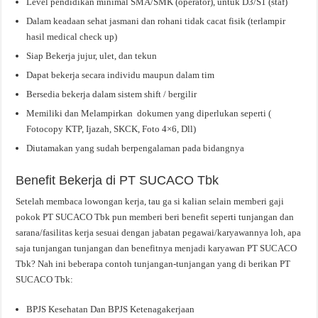
Level pendidikan minimal SMA/SMK (operator), untuk D3/S1 (staf)
Dalam keadaan sehat jasmani dan rohani tidak cacat fisik (terlampir
hasil medical check up)
Siap Bekerja jujur, ulet, dan tekun
Dapat bekerja secara individu maupun dalam tim
Bersedia bekerja dalam sistem shift / bergilir
Memiliki dan Melampirkan dokumen yang diperlukan seperti (
Fotocopy KTP, Ijazah, SKCK, Foto 4×6, Dll)
Diutamakan yang sudah berpengalaman pada bidangnya
Benefit Bekerja di PT SUCACO Tbk
Setelah membaca lowongan kerja, tau ga si kalian selain memberi gaji
pokok PT SUCACO Tbk pun memberi beri benefit seperti tunjangan dan
sarana/fasilitas kerja sesuai dengan jabatan pegawai/karyawannya loh, apa
saja tunjangan tunjangan dan benefitnya menjadi karyawan PT SUCACO
Tbk? Nah ini beberapa contoh tunjangan-tunjangan yang di berikan PT
SUCACO Tbk:
BPJS Kesehatan Dan BPJS Ketenagakerjaan