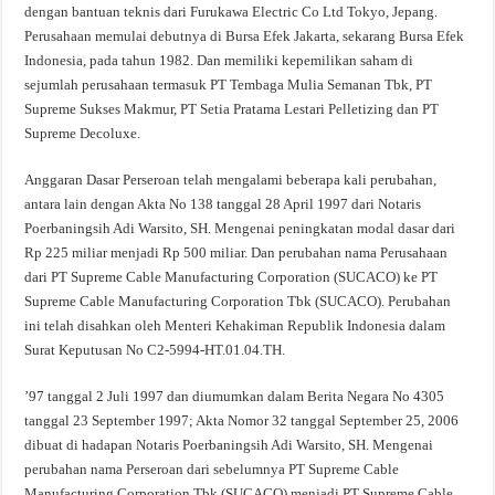
dengan bantuan teknis dari Furukawa Electric Co Ltd Tokyo, Jepang.
Perusahaan memulai debutnya di Bursa Efek Jakarta, sekarang Bursa Efek
Indonesia, pada tahun 1982. Dan memiliki kepemilikan saham di
sejumlah perusahaan termasuk PT Tembaga Mulia Semanan Tbk, PT
Supreme Sukses Makmur, PT Setia Pratama Lestari Pelletizing dan PT
Supreme Decoluxe.
Anggaran Dasar Perseroan telah mengalami beberapa kali perubahan,
antara lain dengan Akta No 138 tanggal 28 April 1997 dari Notaris
Poerbaningsih Adi Warsito, SH. Mengenai peningkatan modal dasar dari
Rp 225 miliar menjadi Rp 500 miliar. Dan perubahan nama Perusahaan
dari PT Supreme Cable Manufacturing Corporation (SUCACO) ke PT
Supreme Cable Manufacturing Corporation Tbk (SUCACO). Perubahan
ini telah disahkan oleh Menteri Kehakiman Republik Indonesia dalam
Surat Keputusan No C2-5994-HT.01.04.TH.
’97 tanggal 2 Juli 1997 dan diumumkan dalam Berita Negara No 4305
tanggal 23 September 1997; Akta Nomor 32 tanggal September 25, 2006
dibuat di hadapan Notaris Poerbaningsih Adi Warsito, SH. Mengenai
perubahan nama Perseroan dari sebelumnya PT Supreme Cable
Manufacturing Corporation Tbk (SUCACO) menjadi PT Supreme Cable