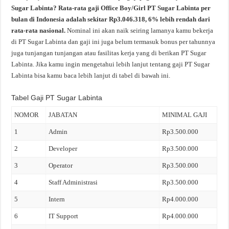
Sugar Labinta? Rata-rata gaji Office Boy/Girl PT Sugar Labinta per
bulan di Indonesia adalah sekitar Rp3.046.318, 6% lebih rendah dari
rata-rata nasional.
Nominal ini akan naik seiring lamanya kamu bekerja
di PT Sugar Labinta dan gaji ini juga belum termasuk bonus per tahunnya
juga tunjangan tunjangan atau fasilitas kerja yang di berikan PT Sugar
Labinta. Jika kamu ingin mengetahui lebih lanjut tentang gaji PT Sugar
Labinta bisa kamu baca lebih lanjut di tabel di bawah ini.
Tabel Gaji PT Sugar Labinta
NOMOR
JABATAN
MINIMAL GAJI
1
Admin
Rp3.500.000
2
Developer
Rp3.500.000
3
Operator
Rp3.500.000
4
Staff Administrasi
Rp3.500.000
5
Intern
Rp4.000.000
6
IT Support
Rp4.000.000