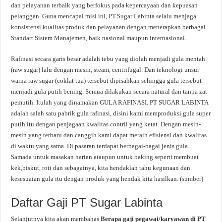
dan pelayanan terbaik yang berfokus pada kepercayaan dan kepuasan
pelanggan. Guna mencapai misi ini, PT.Sugar Labinta selalu menjaga
konsistensi kualitas produk dan pelayanan dengan menerapkan berbagai
Standart Sistem Manajemen, baik nasional maupun internasional.
Rafinasi secara garis besar adalah tebu yang diolah menjadi gula mentah
(raw sugar) lalu dengan mesin, steam, centrifugal. Dan teknologi unsur
warna raw sugar (coklat tua) tersebut dipisahkan sehingga gula tersebut
menjadi gula putih bening. Semua dilakukan secara natural dan tanpa zat
pemutih. Itulah yang dinamakan GULA RAFINASI. PT SUGAR LABINTA
adalah salah satu pabrik gula rafinasi, disini kami memproduksi gula super
putih itu dengan penjagaan kwalitas contril yang ketat. Dengan mesin-
mesin yang terbaru dan canggih kami dapat meraih efisiensi dan kwalitas
di waktu yang sama. Di pasaran terdapat berbagai-bagai jenis gula.
Samada untuk masakan harian ataupun untuk baking seperti membuat
kek,biskut, roti dan sebagainya, kita hendaklah tahu kegunaan dan
kesesuaian gula itu dengan produk yang hendak kita hasilkan. (
sumber
)
Daftar Gaji PT Sugar Labinta
Selanjutnya kita akan membahas
Berapa gaji pegawai/karyawan di PT