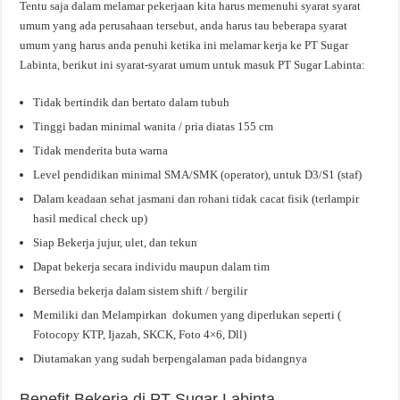
Tentu saja dalam melamar pekerjaan kita harus memenuhi syarat syarat
umum yang ada perusahaan tersebut, anda harus tau beberapa syarat
umum yang harus anda penuhi ketika ini melamar kerja ke PT Sugar
Labinta, berikut ini syarat-syarat umum untuk masuk PT Sugar Labinta:
Tidak bertindik dan bertato dalam tubuh
Tinggi badan minimal wanita / pria diatas 155 cm
Tidak menderita buta warna
Level pendidikan minimal SMA/SMK (operator), untuk D3/S1 (staf)
Dalam keadaan sehat jasmani dan rohani tidak cacat fisik (terlampir
hasil medical check up)
Siap Bekerja jujur, ulet, dan tekun
Dapat bekerja secara individu maupun dalam tim
Bersedia bekerja dalam sistem shift / bergilir
Memiliki dan Melampirkan dokumen yang diperlukan seperti (
Fotocopy KTP, Ijazah, SKCK, Foto 4×6, Dll)
Diutamakan yang sudah berpengalaman pada bidangnya
Benefit Bekerja di PT Sugar Labinta