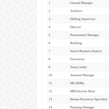
1
General Manager
2
Architect
3
Drilling Supervisor
4
Director
5
Procurement Manager
6
Building
7
Senior Business Analyst
8
Executives
9
Team Leader
10
Assistant Manager
11
HR (SDM)
12
HRD Section Head
13
Human Resources Specialist
14
Planning Manager