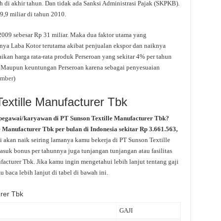
 di akhir tahun. Dan tidak ada Sanksi Administrasi Pajak (SKPKB).
,9 miliar di tahun 2010.
009 sebesar Rp 31 miliar. Maka dua faktor utama yang
ya Laba Kotor terutama akibat penjualan ekspor dan naiknya
ikan harga rata-rata produk Perseroan yang sekitar 4% per tahun
. Maupun keuntungan Perseroan karena sebagai penyesuaian
umber
)
extille Manufacturer Tbk
pegawai/karyawan di PT Sunson Textille Manufacturer Tbk?
e Manufacturer Tbk per bulan di Indonesia sekitar Rp 3.661.563,
i akan naik seiring lamanya kamu bekerja di PT Sunson Textille
asuk bonus per tahunnya juga tunjangan tunjangan atau fasilitas
facturer Tbk. Jika kamu ingin mengetahui lebih lanjut tentang gaji
baca lebih lanjut di tabel di bawah ini.
urer Tbk
GAJI