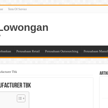
mer
Term Of Service
n Lowongan
e
erbankan
Perusahaan Retail
Perusahaan Outsourching
Perusahaan Manuf
ufacturer Tbk
Artik
nufacturer Tbk