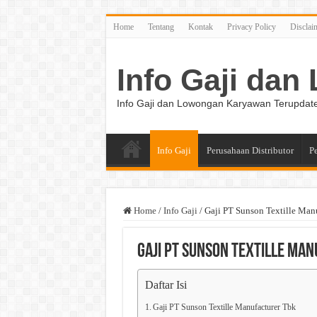
Home
Tentang
Kontak
Privacy Policy
Disclai
Info Gaji da
Info Gaji dan Lowongan Karyawan Terupdat
Info Gaji
Perusahaan Distributor
P
Home
/
Info Gaji
/
Gaji PT Sunson Textille Man
Gaji PT Sunson Textille Ma
Daftar Isi
Gaji PT Sunson Textille Manufacturer Tbk