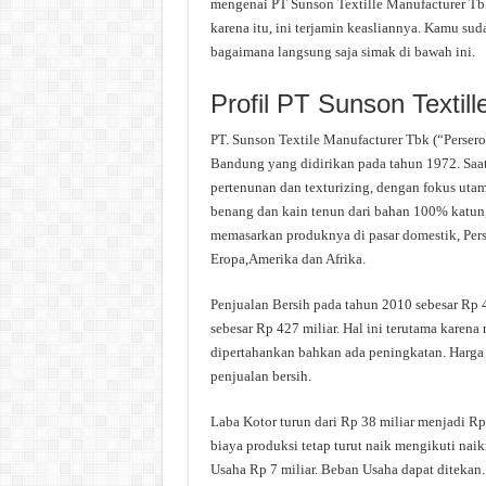
mengenai PT Sunson Textille Manufacturer Tbk
karena itu, ini terjamin keasliannya. Kamu su
bagaimana langsung saja simak di bawah ini.
Profil PT Sunson Textil
PT. Sunson Textile Manufacturer Tbk (“Persero
Bandung yang didirikan pada tahun 1972. Saat 
pertenunan dan texturizing, dengan fokus utama
benang dan kain tenun dari bahan 100% katun,
memasarkan produknya di pasar domestik, Pers
Eropa,Amerika dan Afrika.
Penjualan Bersih pada tahun 2010 sebesar Rp 
sebesar Rp 427 miliar. Hal ini terutama karen
dipertahankan bahkan ada peningkatan. Harga 
penjualan bersih.
Laba Kotor turun dari Rp 38 miliar menjadi R
biaya produksi tetap turut naik mengikuti na
Usaha Rp 7 miliar. Beban Usaha dapat ditekan.