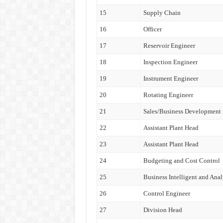
15
Supply Chain
16
Officer
17
Reservoir Engineer
18
Inspection Engineer
19
Instrument Engineer
20
Rotating Engineer
21
Sales/Business Development
22
Assistant Plant Head
23
Assistant Plant Head
24
Budgeting and Cost Control
25
Business Intelligent and Anal
26
Control Engineer
27
Division Head