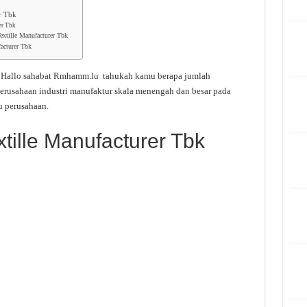
r Tbk
er Tbk
extille Manufacturer Tbk
acturer Tbk
Hallo sahabat Rmhamm.lu tahukah kamu berapa jumlah
erusahaan industri manufaktur skala menengah dan besar pada
u perusahaan.
tille Manufacturer Tbk