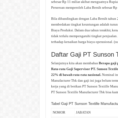
sebesar Rp 11 miliar akibat menguatnya Rupiah
Perseroan memperoleh Laba Bersih sebesar Rp 9
Bila dibandingkan dengan Laba Bersih tahun 2
membedakan tingkat keuntungan adalah turunn
Biaya Produksi. Dalam dua tahun terakhir, kena
tidak terlalu mempengaruhi tingkat penjualan
terhadap kenaikan harga biaya operasional. (
s
Daftar Gaji PT Sunson T
Selanjutnya kita akan membahas
Berapa gaji 
Rata-rata Gaji Supervisor PT. Sunson Textil
22% di bawah rata-rata nasional.
Nominal in
Manufacturer Tbk dan gaji ini juga belum term
kerja yang di berikan PT Sunson Textille Manu
PT Sunson Textille Manufacturer Tbk bisa kamu 
Tabel Gaji PT Sunson Textille Manufact
NOMOR
JABATAN