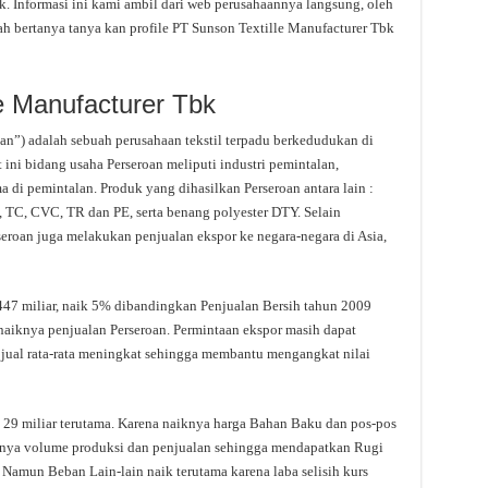
. Informasi ini kami ambil dari web perusahaannya langsung, oleh
dah bertanya tanya kan profile PT Sunson Textille Manufacturer Tbk
le Manufacturer Tbk
an”) adalah sebuah perusahaan tekstil terpadu berkedudukan di
ini bidang usaha Perseroan meliputi industri pemintalan,
 di pemintalan. Produk yang dihasilkan Perseroan antara lain :
 TC, CVC, TR dan PE, serta benang polyester DTY. Selain
eroan juga melakukan penjualan ekspor ke negara-negara di Asia,
447 miliar, naik 5% dibandingkan Penjualan Bersih tahun 2009
a naiknya penjualan Perseroan. Permintaan ekspor masih dapat
jual rata-rata meningkat sehingga membantu mengangkat nilai
p 29 miliar terutama. Karena naiknya harga Bahan Baku dan pos-pos
iknya volume produksi dan penjualan sehingga mendapatkan Rugi
 Namun Beban Lain-lain naik terutama karena laba selisih kurs