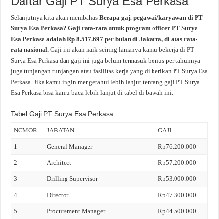
Daftar Gaji PT Surya Esa Perkasa
Selanjutnya kita akan membahas
Berapa gaji pegawai/karyawan di PT
Surya Esa Perkasa? Gaji rata-rata untuk program officer PT Surya
Esa Perkasa adalah Rp 8.517.697 per bulan di Jakarta, di atas rata-
rata nasional.
Gaji ini akan naik seiring lamanya kamu bekerja di PT
Surya Esa Perkasa dan gaji ini juga belum termasuk bonus per tahunnya
juga tunjangan tunjangan atau fasilitas kerja yang di berikan PT Surya Esa
Perkasa. Jika kamu ingin mengetahui lebih lanjut tentang gaji PT Surya
Esa Perkasa bisa kamu baca lebih lanjut di tabel di bawah ini.
Tabel Gaji PT Surya Esa Perkasa
NOMOR
JABATAN
GAJI
1
General Manager
Rp76.200.000
2
Architect
Rp57.200.000
3
Drilling Supervisor
Rp53.000.000
4
Director
Rp47.300.000
5
Procurement Manager
Rp44.500.000