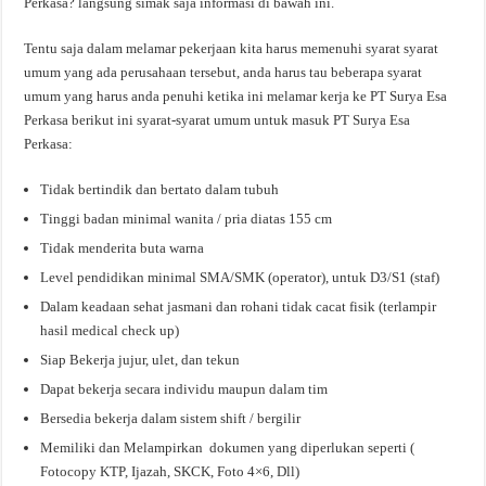
Perkasa? langsung simak saja informasi di bawah ini.
Tentu saja dalam melamar pekerjaan kita harus memenuhi syarat syarat
umum yang ada perusahaan tersebut, anda harus tau beberapa syarat
umum yang harus anda penuhi ketika ini melamar kerja ke PT Surya Esa
Perkasa berikut ini syarat-syarat umum untuk masuk PT Surya Esa
Perkasa:
Tidak bertindik dan bertato dalam tubuh
Tinggi badan minimal wanita / pria diatas 155 cm
Tidak menderita buta warna
Level pendidikan minimal SMA/SMK (operator), untuk D3/S1 (staf)
Dalam keadaan sehat jasmani dan rohani tidak cacat fisik (terlampir
hasil medical check up)
Siap Bekerja jujur, ulet, dan tekun
Dapat bekerja secara individu maupun dalam tim
Bersedia bekerja dalam sistem shift / bergilir
Memiliki dan Melampirkan dokumen yang diperlukan seperti (
Fotocopy KTP, Ijazah, SKCK, Foto 4×6, Dll)