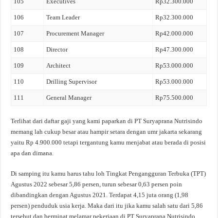
105
Executives
Rp32.300.000
106
Team Leader
Rp32.300.000
107
Procurement Manager
Rp42.000.000
108
Director
Rp47.300.000
109
Architect
Rp53.000.000
110
Drilling Supervisor
Rp53.000.000
111
General Manager
Rp75.500.000
Terlihat dari daftar gaji yang kami paparkan di PT Suryaprana Nutrisindo
memang lah cukup besar atau hampir setara dengan umr jakarta sekarang
yaitu Rp 4.900.000 tetapi tergantung kamu menjabat atau berada di posisi
apa dan dimana.
Di samping itu kamu harus tahu loh Tingkat Pengangguran Terbuka (TPT)
Agustus 2022 sebesar 5,86 persen, turun sebesar 0,63 persen poin
dibandingkan dengan Agustus 2021. Terdapat 4,15 juta orang (1,98
persen) penduduk usia kerja. Maka dari itu jika kamu salah satu dari 5,86
tersebut dan berminat melamar pekerjaan di PT Suryaprana Nutrisindo