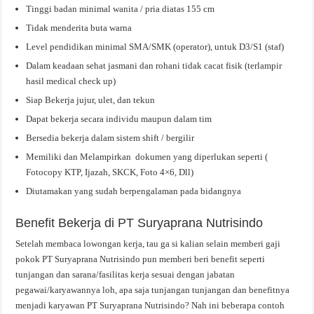
Tinggi badan minimal wanita / pria diatas 155 cm
Tidak menderita buta warna
Level pendidikan minimal SMA/SMK (operator), untuk D3/S1 (staf)
Dalam keadaan sehat jasmani dan rohani tidak cacat fisik (terlampir
hasil medical check up)
Siap Bekerja jujur, ulet, dan tekun
Dapat bekerja secara individu maupun dalam tim
Bersedia bekerja dalam sistem shift / bergilir
Memiliki dan Melampirkan dokumen yang diperlukan seperti (
Fotocopy KTP, Ijazah, SKCK, Foto 4×6, Dll)
Diutamakan yang sudah berpengalaman pada bidangnya
Benefit Bekerja di PT Suryaprana Nutrisindo
Setelah membaca lowongan kerja, tau ga si kalian selain memberi gaji
pokok PT Suryaprana Nutrisindo pun memberi beri benefit seperti
tunjangan dan sarana/fasilitas kerja sesuai dengan jabatan
pegawai/karyawannya loh, apa saja tunjangan tunjangan dan benefitnya
menjadi karyawan PT Suryaprana Nutrisindo? Nah ini beberapa contoh