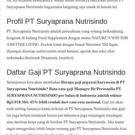
itu, ini terjamin keasliannya. Kamu sudah bertanya tanya kan profile PT
Suryaprana Nutrisindo bagaimana langsung saja simak di bawah ini.
Profil PT Suryaprana Nutrisindo
PT. Suryaprana Nutrisindo adalah perusahaan yang sedang berkembang,
bergerak di bidang Food Supplement dengan motto NATURE’S WAY FOR
A BETTER LIVING. Produk kami dengan brand Nutrimax TM dapat
dijumpai disetiap outlet-outlet retail farmasi, apotik dan toko obat
terkemuka diseluruh Nusantara. (
sumber
)
Daftar Gaji PT Suryaprana Nutrisindo
Selanjutnya kita akan membahas
Berapa gaji pegawai/karyawan di PT
Suryaprana Nutrisindo? Rata-rata gaji Manager Hr/Personalia PT.
SURYAPRANA NUTRISINDO per bulan di Indonesia adalah sekitar
Rp5.918.364, 45% lebih rendah dari rata-rata nasional.
Gaji ini akan
naik seiring lamanya kamu bekerja di PT Suryaprana Nutrisindo dan gaji
ini juga belum termasuk bonus per tahunnya juga tunjangan tunjangan
atau fasilitas kerja yang di berikan PT Suryaprana Nutrisindo. Jika kamu
ingin mengetahui lebih lanjut tentang gaji PT Suryaprana Nutrisindo bisa