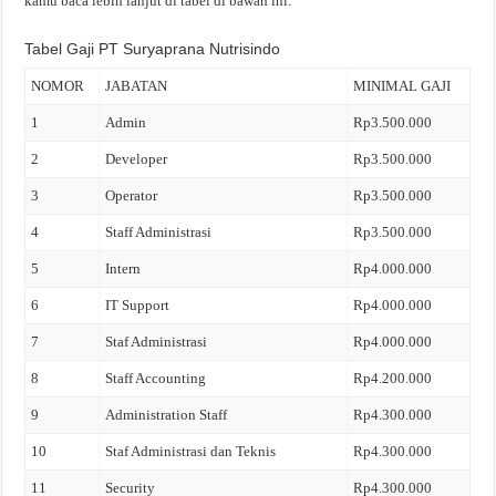
kamu baca lebih lanjut di tabel di bawah ini.
Tabel Gaji PT Suryaprana Nutrisindo
NOMOR
JABATAN
MINIMAL GAJI
1
Admin
Rp3.500.000
2
Developer
Rp3.500.000
3
Operator
Rp3.500.000
4
Staff Administrasi
Rp3.500.000
5
Intern
Rp4.000.000
6
IT Support
Rp4.000.000
7
Staf Administrasi
Rp4.000.000
8
Staff Accounting
Rp4.200.000
9
Administration Staff
Rp4.300.000
10
Staf Administrasi dan Teknis
Rp4.300.000
11
Security
Rp4.300.000