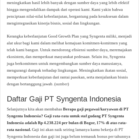
meningkatkan hasil lebih banyak dengan sumber daya yang lebih efektif
hingga mengendalikan dampak dari operasi kami. Kami yakin bahwa
penciptaan nilai-nilai keberlanjutan, bergantung pada kesuksesan dalam
mengintegrasikan kinerja bisnis, sosial dan lingkungan.
Kerangka keberlanjutan Good Growth Plan yang Syngenta miliki, menjadi
alat ukur bagi kami dalam melihat kemajuan komitmen-komitmen yang
telah kami bangun. Untuk mendorong efisiensi sumber daya, meremajakan
ekosistem, dan memperkuat masyarakat pedesaan. Selain itu, Syngenta
juga berkomitmen untuk mengembangkan sumber daya manusianya,
mengurangi dampak terhadap lingkungan. Meningkatkan ikatan sosial,
memperkuat keberlanjutan dari rantai pasokan, serta menjalankan bisnis
dengan bertanggung jawab. (
sumber
)
Daftar Gaji PT Syngenta Indonesia
Selanjutnya kita akan membahas
Berapa gaji pegawai/karyawan di PT
Syngenta Indonesia? Gaji rata-rata untuk staf gudang PT Syngenta
Indonesia adalah Rp 4.238.224 per bulan di Bogor, 17% di atas rata-
rata nasional.
Gaji ini akan naik seiring lamanya kamu bekerja di PT
Syngenta Indonesia dan gaji ini juga belum termasuk bonus per tahunnya