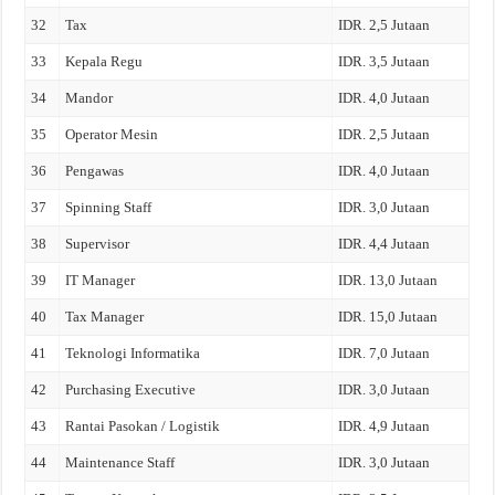
32
Tax
IDR. 2,5 Jutaan
33
Kepala Regu
IDR. 3,5 Jutaan
34
Mandor
IDR. 4,0 Jutaan
35
Operator Mesin
IDR. 2,5 Jutaan
36
Pengawas
IDR. 4,0 Jutaan
37
Spinning Staff
IDR. 3,0 Jutaan
38
Supervisor
IDR. 4,4 Jutaan
39
IT Manager
IDR. 13,0 Jutaan
40
Tax Manager
IDR. 15,0 Jutaan
41
Teknologi Informatika
IDR. 7,0 Jutaan
42
Purchasing Executive
IDR. 3,0 Jutaan
43
Rantai Pasokan / Logistik
IDR. 4,9 Jutaan
44
Maintenance Staff
IDR. 3,0 Jutaan