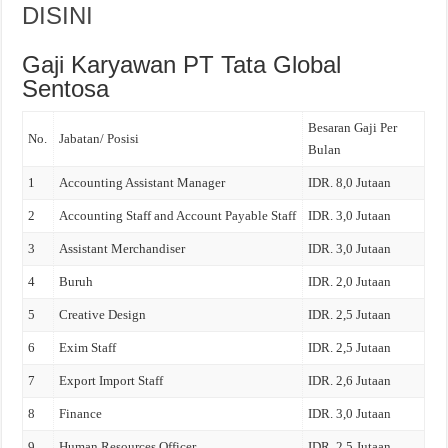
DISINI
Gaji Karyawan PT Tata Global
Sentosa
Besaran Gaji Per
No.
Jabatan/ Posisi
Bulan
1
Accounting Assistant Manager
IDR. 8,0 Jutaan
2
Accounting Staff and Account Payable Staff
IDR. 3,0 Jutaan
3
Assistant Merchandiser
IDR. 3,0 Jutaan
4
Buruh
IDR. 2,0 Jutaan
5
Creative Design
IDR. 2,5 Jutaan
6
Exim Staff
IDR. 2,5 Jutaan
7
Export Import Staff
IDR. 2,6 Jutaan
8
Finance
IDR. 3,0 Jutaan
9
Human Resources Officer
IDR. 2,5 Jutaan