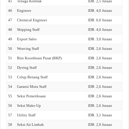
45
Tenaga Kontrak
IDR. 2,5 Jutaan
46
Engineer
IDR. 4,0 Jutaan
47
Chemical Engineer
IDR. 6,0 Jutaan
48
Shipping Staff
IDR. 4,0 Jutaan
49
Export Sales
IDR. 3,0 Jutaan
50
Weaving Staff
IDR. 2,6 Jutaan
51
Biro Koordinasi Pusat (BKP)
IDR. 2,6 Jutaan
52
Dyeing Staff
IDR. 2,6 Jutaan
53
Celup Benang Staff
IDR. 2,6 Jutaan
54
Garansi Mutu Staff
IDR. 2,6 Jutaan
55
Seksi Pemeriksaan
IDR. 2,6 Jutaan
56
Seksi Make-Up
IDR. 2,6 Jutaan
57
Utility Staff
IDR. 3,1 Jutaan
58
Seksi Air Limbah
IDR. 2,9 Jutaan