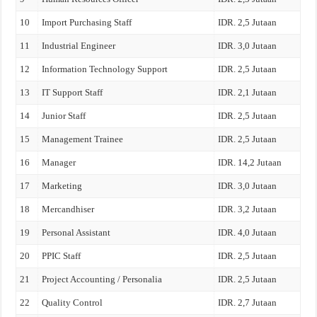
10
Import Purchasing Staff
IDR. 2,5 Jutaan
11
Industrial Engineer
IDR. 3,0 Jutaan
12
Information Technology Support
IDR. 2,5 Jutaan
13
IT Support Staff
IDR. 2,1 Jutaan
14
Junior Staff
IDR. 2,5 Jutaan
15
Management Trainee
IDR. 2,5 Jutaan
16
Manager
IDR. 14,2 Jutaan
17
Marketing
IDR. 3,0 Jutaan
18
Mercandhiser
IDR. 3,2 Jutaan
19
Personal Assistant
IDR. 4,0 Jutaan
20
PPIC Staff
IDR. 2,5 Jutaan
21
Project Accounting / Personalia
IDR. 2,5 Jutaan
22
Quality Control
IDR. 2,7 Jutaan