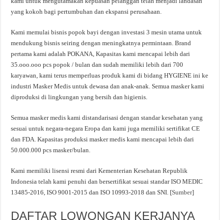
kami untuk mengutamakan kepuasan pelanggan telah menjadi landasan
yang kokoh bagi pertumbuhan dan ekspansi perusahaan.
Kami memulai bisnis popok bayi dengan investasi 3 mesin utama untuk
mendukung bisnis seiring dengan meningkatnya permintaan. Brand
pertama kami adalah POKANA, Kapasitas kami mencapai lebih dari
35.ooo.ooo pcs popok / bulan dan sudah memiliki lebih dari 700
karyawan, kami terus memperluas produk kami di bidang HYGIENE ini ke
industri Masker Medis untuk dewasa dan anak-anak. Semua masker kami
diproduksi di lingkungan yang bersih dan higienis.
Semua masker medis kami distandarisasi dengan standar kesehatan yang
sesuai untuk negara-negara Eropa dan kami juga memiliki sertifikat CE
dan FDA. Kapasitas produksi masker medis kami mencapai lebih dari
50.000.000 pcs masker/bulan.
Kami memiliki lisensi resmi dari Kementerian Kesehatan Republik
Indonesia telah kami penuhi dan bersertifikat sesuai standar ISO MEDIC
13485-2016, ISO 9001-2015 dan ISO 10993-2018 dan SNI. [
Sumber
]
DAFTAR LOWONGAN KERJANYA