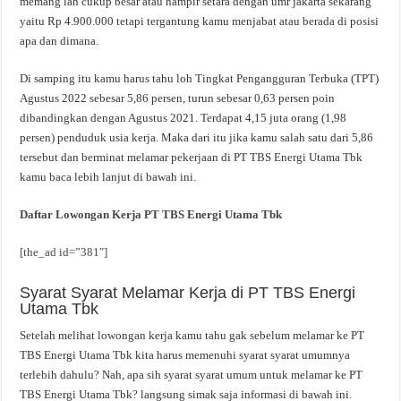
memang lah cukup besar atau hampir setara dengan umr jakarta sekarang
yaitu Rp 4.900.000 tetapi tergantung kamu menjabat atau berada di posisi
apa dan dimana.
Di samping itu kamu harus tahu loh Tingkat Pengangguran Terbuka (TPT)
Agustus 2022 sebesar 5,86 persen, turun sebesar 0,63 persen poin
dibandingkan dengan Agustus 2021. Terdapat 4,15 juta orang (1,98
persen) penduduk usia kerja. Maka dari itu jika kamu salah satu dari 5,86
tersebut dan berminat melamar pekerjaan di PT TBS Energi Utama Tbk
kamu baca lebih lanjut di bawah ini.
Daftar Lowongan Kerja PT TBS Energi Utama Tbk
[the_ad id=”381″]
Syarat Syarat Melamar Kerja di PT TBS Energi
Utama Tbk
Setelah melihat lowongan kerja kamu tahu gak sebelum melamar ke PT
TBS Energi Utama Tbk kita harus memenuhi syarat syarat umumnya
terlebih dahulu? Nah, apa sih syarat syarat umum untuk melamar ke PT
TBS Energi Utama Tbk? langsung simak saja informasi di bawah ini.