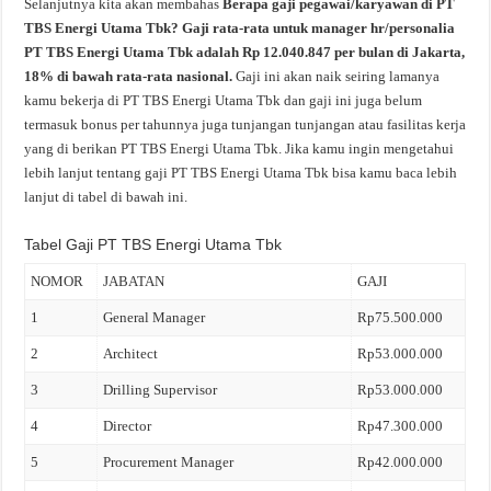
Selanjutnya kita akan membahas
Berapa gaji pegawai/karyawan di PT
TBS Energi Utama Tbk? Gaji rata-rata untuk manager hr/personalia
PT TBS Energi Utama Tbk adalah Rp 12.040.847 per bulan di Jakarta,
18% di bawah rata-rata nasional.
Gaji ini akan naik seiring lamanya
kamu bekerja di PT TBS Energi Utama Tbk dan gaji ini juga belum
termasuk bonus per tahunnya juga tunjangan tunjangan atau fasilitas kerja
yang di berikan PT TBS Energi Utama Tbk. Jika kamu ingin mengetahui
lebih lanjut tentang gaji PT TBS Energi Utama Tbk bisa kamu baca lebih
lanjut di tabel di bawah ini.
Tabel Gaji PT TBS Energi Utama Tbk
NOMOR
JABATAN
GAJI
1
General Manager
Rp75.500.000
2
Architect
Rp53.000.000
3
Drilling Supervisor
Rp53.000.000
4
Director
Rp47.300.000
5
Procurement Manager
Rp42.000.000