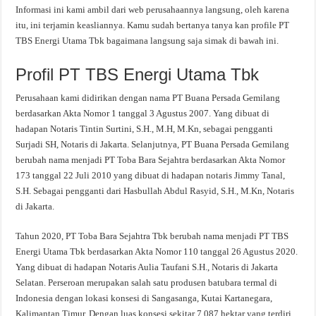
Informasi ini kami ambil dari web perusahaannya langsung, oleh karena
itu, ini terjamin keasliannya. Kamu sudah bertanya tanya kan profile PT
TBS Energi Utama Tbk bagaimana langsung saja simak di bawah ini.
Profil PT TBS Energi Utama Tbk
Perusahaan kami didirikan dengan nama PT Buana Persada Gemilang
berdasarkan Akta Nomor 1 tanggal 3 Agustus 2007. Yang dibuat di
hadapan Notaris Tintin Surtini, S.H., M.H, M.Kn, sebagai pengganti
Surjadi SH, Notaris di Jakarta. Selanjutnya, PT Buana Persada Gemilang
berubah nama menjadi PT Toba Bara Sejahtra berdasarkan Akta Nomor
173 tanggal 22 Juli 2010 yang dibuat di hadapan notaris Jimmy Tanal,
S.H. Sebagai pengganti dari Hasbullah Abdul Rasyid, S.H., M.Kn, Notaris
di Jakarta.
Tahun 2020, PT Toba Bara Sejahtra Tbk berubah nama menjadi PT TBS
Energi Utama Tbk berdasarkan Akta Nomor 110 tanggal 26 Agustus 2020.
Yang dibuat di hadapan Notaris Aulia Taufani S.H., Notaris di Jakarta
Selatan. Perseroan merupakan salah satu produsen batubara termal di
Indonesia dengan lokasi konsesi di Sangasanga, Kutai Kartanegara,
Kalimantan Timur. Dengan luas konsesi sekitar 7.087 hektar yang terdiri