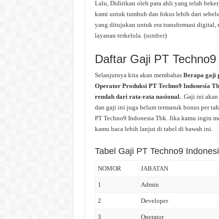
Lalu, Didirikan oleh para ahli yang telah beke
kami untuk tumbuh dan fokus lebih dari sebel
yang ditujukan untuk era transformasi digital, 
layanan terkelola. (
sumber
)
Daftar Gaji PT Techno9
Selanjutnya kita akan membahas
Berapa gaji 
Operator Produksi PT Techno9 Indonesia Tbk
rendah dari rata-rata nasional.
Gaji ini akan
dan gaji ini juga belum termasuk bonus per tah
PT Techno9 Indonesia Tbk. Jika kamu ingin me
kamu baca lebih lanjut di tabel di bawah ini.
Tabel Gaji PT Techno9 Indones
NOMOR
JABATAN
1
Admin
2
Developer
3
Operator