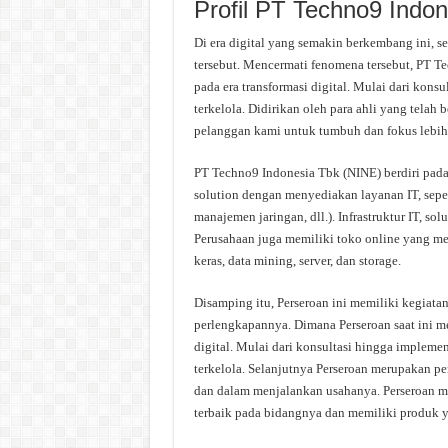
Profil PT Techno9 Indo
Di era digital yang semakin berkembang ini, se
tersebut. Mencermati fenomena tersebut, PT T
pada era transformasi digital. Mulai dari konsu
terkelola. Didirikan oleh para ahli yang telah
pelanggan kami untuk tumbuh dan fokus lebih
PT Techno9 Indonesia Tbk (NINE) berdiri pada
solution dengan menyediakan layanan IT, sepe
manajemen jaringan, dll.). Infrastruktur IT, sol
Perusahaan juga memiliki toko online yang me
keras, data mining, server, dan storage.
Disamping itu, Perseroan ini memiliki kegiat
perlengkapannya. Dimana Perseroan saat ini me
digital. Mulai dari konsultasi hingga implemen
terkelola. Selanjutnya Perseroan merupakan p
dan dalam menjalankan usahanya. Perseroan me
terbaik pada bidangnya dan memiliki produk y