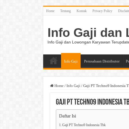
Home
Tentang
Kontak
Privacy Policy
Disclai
Info Gaji da
Info Gaji dan Lowongan Karyawan Terupdat
Info Gaji
Perusahaan Distributor
P
Home
/
Info Gaji
/
Gaji PT Techno9 Indonesia 
Gaji PT Techno9 Indonesia T
Daftar Isi
Gaji PT Techno9 Indonesia Tbk