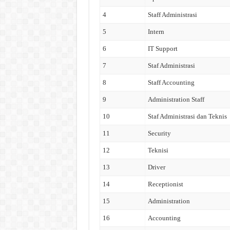
4
Staff Administrasi
5
Intern
6
IT Support
7
Staf Administrasi
8
Staff Accounting
9
Administration Staff
10
Staf Administrasi dan Teknis
11
Security
12
Teknisi
13
Driver
14
Receptionist
15
Administration
16
Accounting