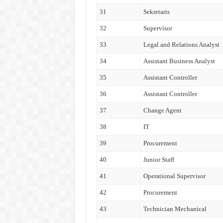
31
Sekretaris
32
Supervisor
33
Legal and Relations Analyst
34
Assistant Business Analyst
35
Assistant Controller
36
Assistant Controller
37
Change Agent
38
IT
39
Procurement
40
Junior Staff
41
Operational Supervisor
42
Procurement
43
Technician Mechanical