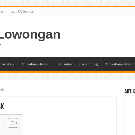
mer
Term Of Service
n Lowongan
e
erbankan
Perusahaan Retail
Perusahaan Outsourching
Perusahaan Manuf
Tbk
Artik
bk