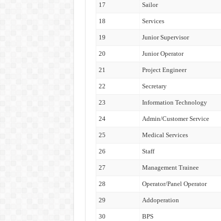
17
Sailor
18
Services
19
Junior Supervisor
20
Junior Operator
21
Project Engineer
22
Secretary
23
Information Technology
24
Admin/Customer Service
25
Medical Services
26
Staff
27
Management Trainee
28
Operator/Panel Operator
29
Addoperation
30
BPS