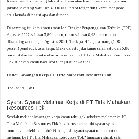
Resources Tbk memang lah cukup besar atau hampir setara dengan umr
jakarta sekarang yaitu Rp 4.900.000 tetapi tergantung kamu menjabat
atau berada di posisi apa dan dimana.
Di samping itu kamu harus tahu loh Tingkat Pengangguran Terbuka (TPT)
Agustus 2022 sebesar 5,86 persen, turun sebesar 0,63 persen poin
dibandingkan dengan Agustus 2021. Terdapat 4,15 juta orang (1,98
persen) penduduk usia kerja. Maka dari itu jika kamu salah satu dari 5,86
tersebut dan berminat melamar pekerjaan di PT Tirta Mahakam Resources
Tbk silahkan kamu baca lebih lanjut di bawah ini.
Daftar Lowongan Kerja PT Tirta Mahakam Resources Tbk
[the_ad id=”381″]
Syarat Syarat Melamar Kerja di PT Tirta Mahakam
Resources Tbk
Setelah melihat lowongan kerja kamu tahu gak sebelum melamar ke PT
Tirta Mahakam Resources Tbk kita harus memenuhi syarat syarat
umumnya terlebih dahulu? Nah, apa sih syarat syarat umum untuk
melamar ke PT Tirta Mahakam Resources Tbk? langsung simak saja