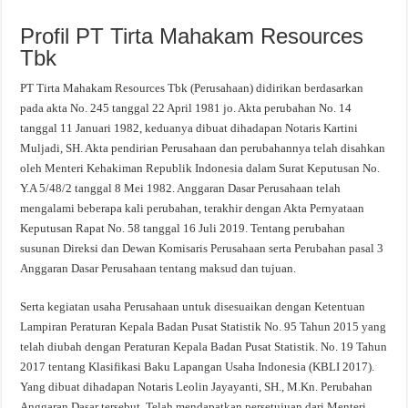
Profil PT Tirta Mahakam Resources
Tbk
PT Tirta Mahakam Resources Tbk (Perusahaan) didirikan berdasarkan
pada akta No. 245 tanggal 22 April 1981 jo. Akta perubahan No. 14
tanggal 11 Januari 1982, keduanya dibuat dihadapan Notaris Kartini
Muljadi, SH. Akta pendirian Perusahaan dan perubahannya telah disahkan
oleh Menteri Kehakiman Republik Indonesia dalam Surat Keputusan No.
Y.A 5/48/2 tanggal 8 Mei 1982. Anggaran Dasar Perusahaan telah
mengalami beberapa kali perubahan, terakhir dengan Akta Pernyataan
Keputusan Rapat No. 58 tanggal 16 Juli 2019. Tentang perubahan
susunan Direksi dan Dewan Komisaris Perusahaan serta Perubahan pasal 3
Anggaran Dasar Perusahaan tentang maksud dan tujuan.
Serta kegiatan usaha Perusahaan untuk disesuaikan dengan Ketentuan
Lampiran Peraturan Kepala Badan Pusat Statistik No. 95 Tahun 2015 yang
telah diubah dengan Peraturan Kepala Badan Pusat Statistik. No. 19 Tahun
2017 tentang Klasifikasi Baku Lapangan Usaha Indonesia (KBLI 2017).
Yang dibuat dihadapan Notaris Leolin Jayayanti, SH., M.Kn. Perubahan
Anggaran Dasar tersebut. Telah mendapatkan persetujuan dari Menteri