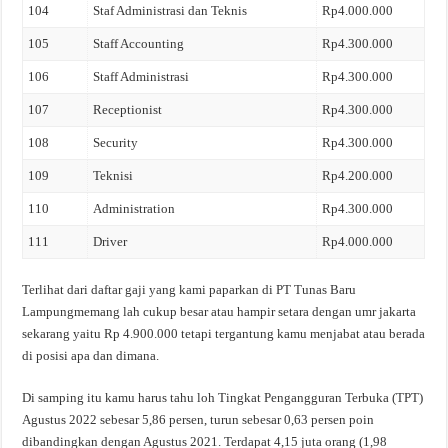
104
Staf Administrasi dan Teknis
Rp4.000.000
105
Staff Accounting
Rp4.300.000
106
Staff Administrasi
Rp4.300.000
107
Receptionist
Rp4.300.000
108
Security
Rp4.300.000
109
Teknisi
Rp4.200.000
110
Administration
Rp4.300.000
111
Driver
Rp4.000.000
Terlihat dari daftar gaji yang kami paparkan di PT Tunas Baru
Lampungmemang lah cukup besar atau hampir setara dengan umr jakarta
sekarang yaitu Rp 4.900.000 tetapi tergantung kamu menjabat atau berada
di posisi apa dan dimana.
Di samping itu kamu harus tahu loh Tingkat Pengangguran Terbuka (TPT)
Agustus 2022 sebesar 5,86 persen, turun sebesar 0,63 persen poin
dibandingkan dengan Agustus 2021. Terdapat 4,15 juta orang (1,98