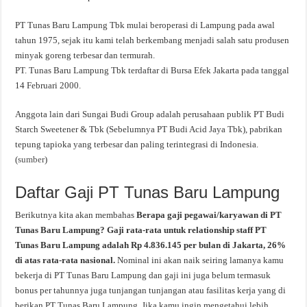
PT Tunas Baru Lampung Tbk mulai beroperasi di Lampung pada awal
tahun 1975, sejak itu kami telah berkembang menjadi salah satu produsen
minyak goreng terbesar dan termurah.
PT. Tunas Baru Lampung Tbk terdaftar di Bursa Efek Jakarta pada tanggal
14 Februari 2000.
Anggota lain dari Sungai Budi Group adalah perusahaan publik PT Budi
Starch Sweetener & Tbk (Sebelumnya PT Budi Acid Jaya Tbk), pabrikan
tepung tapioka yang terbesar dan paling terintegrasi di Indonesia.
(
sumber
)
Daftar Gaji PT Tunas Baru Lampung
Berikutnya kita akan membahas
Berapa gaji pegawai/karyawan di PT
Tunas Baru Lampung? Gaji rata-rata untuk relationship staff PT
Tunas Baru Lampung adalah Rp 4.836.145 per bulan di Jakarta, 26%
di atas rata-rata nasional.
Nominal ini akan naik seiring lamanya kamu
bekerja di PT Tunas Baru Lampung dan gaji ini juga belum termasuk
bonus per tahunnya juga tunjangan tunjangan atau fasilitas kerja yang di
berikan PT Tunas Baru Lampung. Jika kamu ingin mengetahui lebih