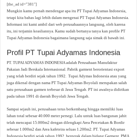
[the_ad id=”381″]
Mungkin kamu pernah mendengar apa itu PT Tupai Adyamas Indonesia,
tetapi kita bahas lagi lebih dalam mengenai PT Tupai Adyamas Indonesia.
Informasi ini kami ambil dari web perusahaannya langsung, oleh karena
itu, ini terjamin keasliannya. Kamu sudah bertanya tanya kan profile PT
Tupai Adyamas Indonesia bagaimana langsung saja simak di bawah ini.
Profil PT Tupai Adyamas Indonesia
PT. TUPAI ADYAMAS INDONESIA adalah Perusahaan Manufaktur
Pakaian Jadi Berskala Internasional. Pabrik garment berorientasi export
yang telah berdiri sejak tahun 1992. Tupai Adymas Indonesia atau yang
juga dikenal dengan nama PT Tupai Adyamas Boyolali merupakan salah
satu perusahaan garmen terbesar di Jawa Tengah. PT ini awalnya didirikan
pada tahun 1991 di daerah Boyolali Jawa Tengah.
Sampai sejauh ini, perusahaan terus berkembang hingga memiliki luas
lahan total sebesar 40.000 meter persegi. Lalu untuk luas bangunan jahit
telah mencapai 15.000m2 dengan dilengkapi Area Percetakan & Bordir
sebesar 1.000m2 dan Area kafeteira seluas 1.200m2. PT. Tupai Adyamas
Indonesia berdiri sejak tahun 1992, bergerak dalam bidang Garment, PMA