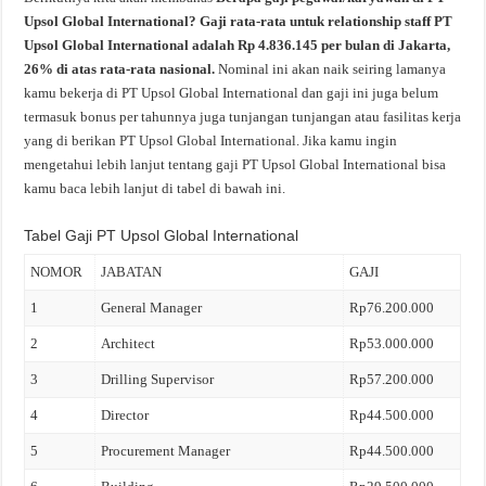
Upsol Global International? Gaji rata-rata untuk relationship staff PT
Upsol Global International adalah Rp 4.836.145 per bulan di Jakarta,
26% di atas rata-rata nasional.
Nominal ini akan naik seiring lamanya
kamu bekerja di PT Upsol Global International dan gaji ini juga belum
termasuk bonus per tahunnya juga tunjangan tunjangan atau fasilitas kerja
yang di berikan PT Upsol Global International. Jika kamu ingin
mengetahui lebih lanjut tentang gaji PT Upsol Global International bisa
kamu baca lebih lanjut di tabel di bawah ini.
Tabel Gaji PT Upsol Global International
NOMOR
JABATAN
GAJI
1
General Manager
Rp76.200.000
2
Architect
Rp53.000.000
3
Drilling Supervisor
Rp57.200.000
4
Director
Rp44.500.000
5
Procurement Manager
Rp44.500.000