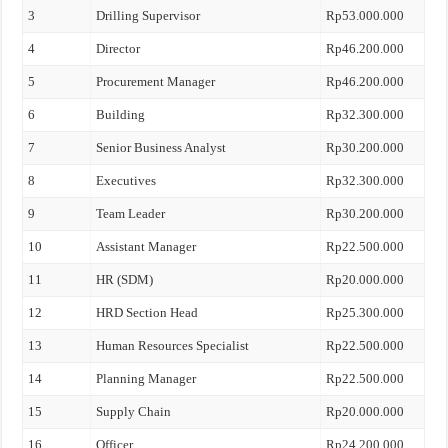
3
Drilling Supervisor
Rp53.000.000
4
Director
Rp46.200.000
5
Procurement Manager
Rp46.200.000
6
Building
Rp32.300.000
7
Senior Business Analyst
Rp30.200.000
8
Executives
Rp32.300.000
9
Team Leader
Rp30.200.000
10
Assistant Manager
Rp22.500.000
11
HR (SDM)
Rp20.000.000
12
HRD Section Head
Rp25.300.000
13
Human Resources Specialist
Rp22.500.000
14
Planning Manager
Rp22.500.000
15
Supply Chain
Rp20.000.000
16
Officer
Rp24.200.000