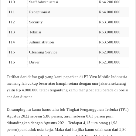
110
Staff Administrasi
Rp4.200.000
111
Receptionist
Rp4.000.000
112
Security
Rp3.300.000
113
Teknisi
Rp3.000.000
114
Administration
Rp3.500.000
115
Cleaning Service
Rp2.000.000
116
Driver
Rp2.300.000
Terlihat dari daftar gaji yang kami paparkan di PT Vivo Mobile Indonesia
memang lah cukup besar atau hampir setara dengan umr jakarta sekarang
yaitu Rp 4.900.000 tetapi tergantung kamu menjabat atau berada di posisi
apa dan dimana.
Di samping itu kamu harus tahu loh Tingkat Pengangguran Terbuka (TPT)
Agustus 2022 sebesar 5,86 persen, turun sebesar 0,63 persen poin
dibandingkan dengan Agustus 2021. Terdapat 4,15 juta orang (1,98
persen) penduduk usia kerja. Maka dari itu jika kamu salah satu dari 5,86