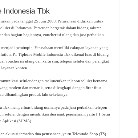
e Indonesia Tbk
irikan pada tanggal 25 Juni 2008. Perusahaan didirikan untuk
luler di Indonesia. Perseroan bergerak dalam bidang saluran
ler dan bagian-bagiannya, voucher isi ulang dan jasa perbaikan.
n menjadi pemimpin, Perusahaan memiliki cakupan layanan yang
solution. PT Tiphone Mobile Indonesia Tbk dikenal luas di bidang
l voucher isi ulang dan kartu sim, telepon seluler dan perangkat
a layanan konten.
ekomunikasi seluler dengan meluncurkan telepon seluler bernama
ang modern dan menarik, serta dilengkapi dengan fitur-fitur
kau dibandingkan produk lain sekelasnya.
a Tbk memperluas bidang usahanya pada jasa perbaikan telepon
pon seluler dengan mendirikan dua anak perusahaan, yaitu PT Setia
a Aplikasi (SUMA).
an akuisisi terhadap dua perusahaan, yaitu Telesindo Shop (TS)