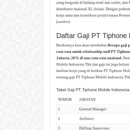
yang bergerak di bidang retail dan outlet, da
distributor nasional XL Axiata. Dengan perke
kerja sama dan kontribusi positif antara Pers
(
sumber
)
Daftar Gaji PT Tiphone 
Berikutnya kita akan membahas
Berapa gaji 
rata-rata untuk relationship staff PT Tiphon
Jakarta, 26% di atas rata-rata nasional.
Nomi
Mobile Indonesia Tbk dan gaji ini juga belum
fasilitas kerja yang di berikan PT Tiphone Mo
tentang gaji PT Tiphone Mobile Indonesia Tbk b
Tabel Gaji PT Tiphone Mobile Indonesia
NOMOR
JABATAN
1
General Manager
2
Architect
3
Drilling Supervisor