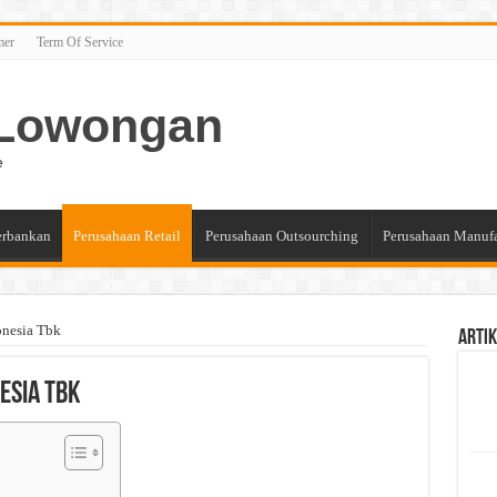
mer
Term Of Service
n Lowongan
e
erbankan
Perusahaan Retail
Perusahaan Outsourching
Perusahaan Manuf
onesia Tbk
Artik
esia Tbk