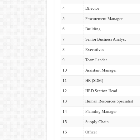
4
Director
5
Procurement Manager
6
Building
7
Senior Business Analyst
8
Executives
9
Team Leader
10
Assistant Manager
11
HR (SDM)
12
HRD Section Head
13
Human Resources Specialist
14
Planning Manager
15
Supply Chain
16
Officer