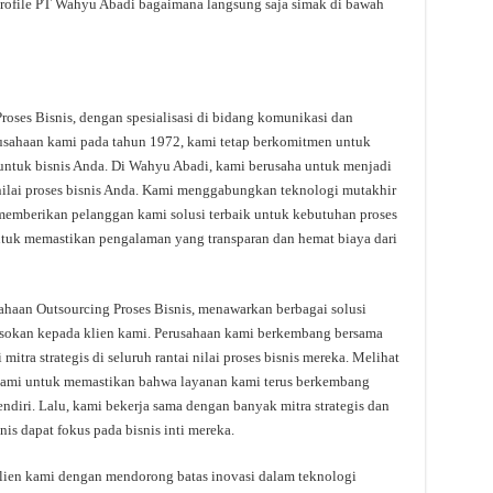
profile PT Wahyu Abadi bagaimana langsung saja simak di bawah
oses Bisnis, dengan spesialisasi di bidang komunikasi dan
erusahaan kami pada tahun 1972, kami tetap berkomitmen untuk
untuk bisnis Anda. Di Wahyu Abadi, kami berusaha untuk menjadi
 nilai proses bisnis Anda. Kami menggabungkan teknologi mutakhir
memberikan pelanggan kami solusi terbaik untuk kebutuhan proses
ntuk memastikan pengalaman yang transparan dan hemat biaya dari
haan Outsourcing Proses Bisnis, menawarkan berbagai solusi
pasokan kepada klien kami. Perusahaan kami berkembang bersama
itra strategis di seluruh rantai nilai proses bisnis mereka. Melihat
a kami untuk memastikan bahwa layanan kami terus berkembang
endiri. Lalu, kami bekerja sama dengan banyak mitra strategis dan
is dapat fokus pada bisnis inti mereka.
 klien kami dengan mendorong batas inovasi dalam teknologi