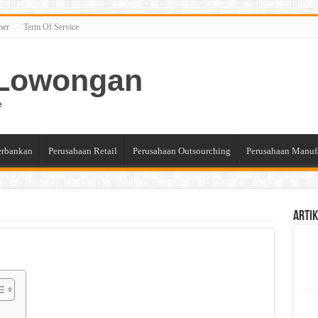
mer
Term Of Service
n Lowongan
e
erbankan
Perusahaan Retail
Perusahaan Outsourching
Perusahaan Manuf
Artik