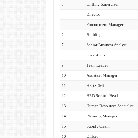
3
Drilling Supervisor
4
Director
5
Procurement Manager
6
Building
7
Senior Business Analyst
8
Executives
9
Team Leader
10
Assistant Manager
11
HR (SDM)
12
HRD Section Head
13
Human Resources Specialist
14
Planning Manager
15
Supply Chain
16
Officer