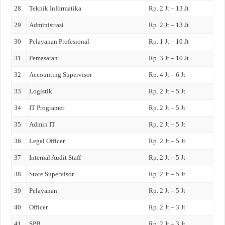
28
Teknik Informatika
Rp. 2 Jt – 13 Jt
29
Administrasi
Rp. 2 Jt – 13 Jt
30
Pelayanan Profesional
Rp. 1 Jt – 10 Jt
31
Pemasaran
Rp. 3 Jt – 10 Jt
32
Accounting Supervisor
Rp. 4 Jt – 6 Jt
33
Logistik
Rp. 2 Jt – 5 Jt
34
IT Programer
Rp. 2 Jt – 5 Jt
35
Admin IT
Rp. 2 Jt – 5 Jt
36
Legal Officer
Rp. 2 Jt – 5 Jt
37
Internal Audit Staff
Rp. 2 Jt – 5 Jt
38
Store Supervisor
Rp. 2 Jt – 5 Jt
39
Pelayanan
Rp. 2 Jt – 5 Jt
40
Officer
Rp. 2 Jt – 3 Jt
41
SPB
Rp. 2 Jt – 3 Jt