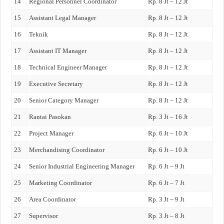
14
Regional Personnel Coordinator
Rp. 8 Jt – 12 Jt
15
Assistant Legal Manager
Rp. 8 Jt – 12 Jt
16
Teknik
Rp. 8 Jt – 12 Jt
17
Assistant IT Manager
Rp. 8 Jt – 12 Jt
18
Technical Engineer Manager
Rp. 8 Jt – 12 Jt
19
Executive Secretary
Rp. 8 Jt – 12 Jt
20
Senior Category Manager
Rp. 8 Jt – 12 Jt
21
Rantai Pasokan
Rp. 3 Jt – 16 Jt
22
Project Manager
Rp. 6 Jt – 10 Jt
23
Merchandising Coordinator
Rp. 6 Jt – 10 Jt
24
Senior Industrial Engineering Manager
Rp. 6 Jt – 9 Jt
25
Marketing Coordinator
Rp. 6 Jt – 7 Jt
26
Area Coordinator
Rp. 3 Jt – 9 Jt
27
Supervisor
Rp. 3 Jt – 8 Jt