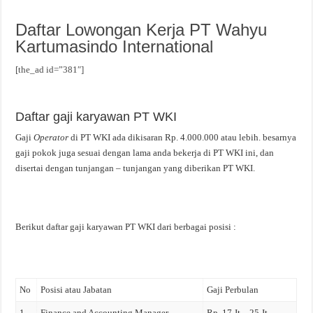
Daftar Lowongan Kerja PT Wahyu
Kartumasindo International
[the_ad id=”381″]
Daftar gaji karyawan PT WKI
Gaji
Operator
di PT WKI ada dikisaran Rp. 4.000.000 atau lebih. besarnya
gaji pokok juga sesuai dengan lama anda bekerja di PT WKI ini, dan
disertai dengan tunjangan – tunjangan yang diberikan PT WKI.
Berikut daftar gaji karyawan PT WKI dari berbagai posisi :
No
Posisi atau Jabatan
Gaji Perbulan
1
Finance and Accounting Manager
Rp. 17 Jt – 25 Jt