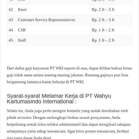
42
Kasir
Rp. 2 Jt – 3 Jt
43
Customer Service Representatives
Rp. 2 Jt – 3 Jt
44
CSR
Rp. 1 Jt – 2 Jt
45
Staff
Rp. 1 Jt – 2 Jt
Dari daftar gaji karyawan PT WKI seperti di atas, dapat dilihat bahwa besar
gaji tidak sama antara masing-masing jabatan. Rentang gajinya pun bisa
bergantung lamanya kamu bekerja di PT WKI.
Syarat-syarat Melamar Kerja di PT Wahyu
Kartumasindo International :
Selain itu, Anda juga perlu mengisi formulir yang sudah disediakan oleh
pihak recruiter. Dengan melengkapi berkas sesuai persyaratan, Anda
berpeluang untuk lolos seleksi administratif dan dapat mengikuti tahapan
selanjutnya yaitu tahap wawancara. Agar lolos proses wawancara, berikut
tips yang dapat Anda ikuti.