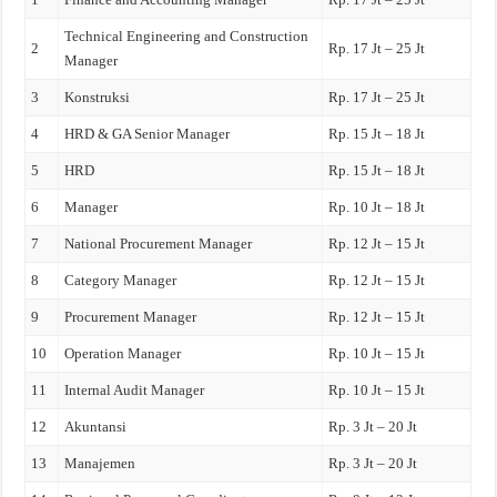
Technical Engineering and Construction
2
Rp. 17 Jt – 25 Jt
Manager
3
Konstruksi
Rp. 17 Jt – 25 Jt
4
HRD & GA Senior Manager
Rp. 15 Jt – 18 Jt
5
HRD
Rp. 15 Jt – 18 Jt
6
Manager
Rp. 10 Jt – 18 Jt
7
National Procurement Manager
Rp. 12 Jt – 15 Jt
8
Category Manager
Rp. 12 Jt – 15 Jt
9
Procurement Manager
Rp. 12 Jt – 15 Jt
10
Operation Manager
Rp. 10 Jt – 15 Jt
11
Internal Audit Manager
Rp. 10 Jt – 15 Jt
12
Akuntansi
Rp. 3 Jt – 20 Jt
13
Manajemen
Rp. 3 Jt – 20 Jt