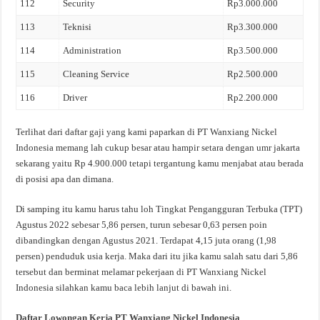
112
Security
Rp3.000.000
113
Teknisi
Rp3.300.000
114
Administration
Rp3.500.000
115
Cleaning Service
Rp2.500.000
116
Driver
Rp2.200.000
Terlihat dari daftar gaji yang kami paparkan di PT Wanxiang Nickel
Indonesia memang lah cukup besar atau hampir setara dengan umr jakarta
sekarang yaitu Rp 4.900.000 tetapi tergantung kamu menjabat atau berada
di posisi apa dan dimana.
Di samping itu kamu harus tahu loh Tingkat Pengangguran Terbuka (TPT)
Agustus 2022 sebesar 5,86 persen, turun sebesar 0,63 persen poin
dibandingkan dengan Agustus 2021. Terdapat 4,15 juta orang (1,98
persen) penduduk usia kerja. Maka dari itu jika kamu salah satu dari 5,86
tersebut dan berminat melamar pekerjaan di PT Wanxiang Nickel
Indonesia silahkan kamu baca lebih lanjut di bawah ini.
Daftar Lowongan Kerja PT Wanxiang Nickel Indonesia