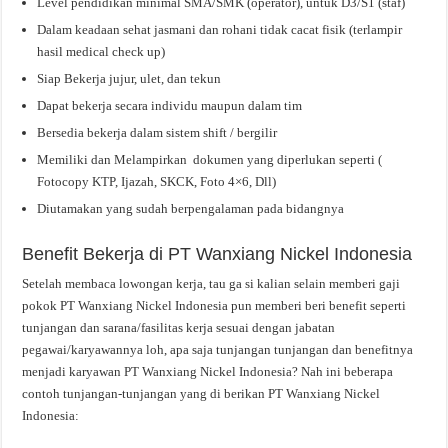
Level pendidikan minimal SMA/SMK (operator), untuk D3/S1 (staf)
Dalam keadaan sehat jasmani dan rohani tidak cacat fisik (terlampir
hasil medical check up)
Siap Bekerja jujur, ulet, dan tekun
Dapat bekerja secara individu maupun dalam tim
Bersedia bekerja dalam sistem shift / bergilir
Memiliki dan Melampirkan dokumen yang diperlukan seperti (
Fotocopy KTP, Ijazah, SKCK, Foto 4×6, Dll)
Diutamakan yang sudah berpengalaman pada bidangnya
Benefit Bekerja di PT Wanxiang Nickel Indonesia
Setelah membaca lowongan kerja, tau ga si kalian selain memberi gaji
pokok PT Wanxiang Nickel Indonesia pun memberi beri benefit seperti
tunjangan dan sarana/fasilitas kerja sesuai dengan jabatan
pegawai/karyawannya loh, apa saja tunjangan tunjangan dan benefitnya
menjadi karyawan PT Wanxiang Nickel Indonesia? Nah ini beberapa
contoh tunjangan-tunjangan yang di berikan PT Wanxiang Nickel
Indonesia: