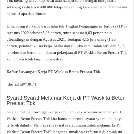
Tbk memang lah cukup besar atau hampir setara dengan umr jakarta
sekarang yaitu Rp 4.900.000 tetapi tergantung kamu menjabat atau berada
di posisi apa dan dimana.
Di samping itu kamu harus tahu loh Tingkat Pengangguran Terbuka (TPT)
Agustus 2022 sebesar 5,86 persen, turun sebesar 0,63 persen poin
dibandingkan dengan Agustus 2021. Terdapat 4,15 juta orang (1,98
persen) penduduk usia kerja. Maka dari itu jika kamu salah satu dari 5,86
tersebut dan berminat melamar pekerjaan di PT Waskita Beton Precast Tbk
kamu baca lebih lanjut di bawah ini.
Daftar Lowongan Kerja PT Waskita Beton Precast Tbk
[the_ad id=”381″]
Syarat Syarat Melamar Kerja di PT Waskita Beton
Precast Tbk
Setelah melihat lowongan kerja kamu tahu gak sebelum melamar ke PT
Waskita Beton Precast Tbk kita harus memenuhi syarat syarat umumnya
terlebih dahulu? Nah, apa sih syarat syarat umum untuk melamar ke PT
Waskita Beton Precast Tbk? langsung simak saja informasi di bawah ini.