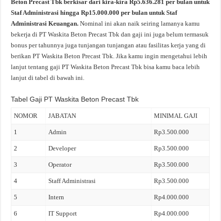
Beton Precast Tbk berkisar dari kira-kira Rp5.636.281 per bulan untuk
Staf Administrasi hingga Rp15.000.000 per bulan untuk Staf
Administrasi Keuangan.
Nominal ini akan naik seiring lamanya kamu
bekerja di PT Waskita Beton Precast Tbk dan gaji ini juga belum termasuk
bonus per tahunnya juga tunjangan tunjangan atau fasilitas kerja yang di
berikan PT Waskita Beton Precast Tbk. Jika kamu ingin mengetahui lebih
lanjut tentang gaji PT Waskita Beton Precast Tbk bisa kamu baca lebih
lanjut di tabel di bawah ini.
Tabel Gaji PT Waskita Beton Precast Tbk
NOMOR
JABATAN
MINIMAL GAJI
1
Admin
Rp3.500.000
2
Developer
Rp3.500.000
3
Operator
Rp3.500.000
4
Staff Administrasi
Rp3.500.000
5
Intern
Rp4.000.000
6
IT Support
Rp4.000.000