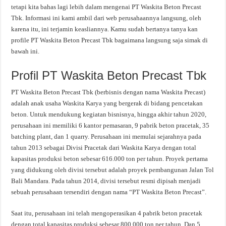
tetapi kita bahas lagi lebih dalam mengenai PT Waskita Beton Precast
Tbk. Informasi ini kami ambil dari web perusahaannya langsung, oleh
karena itu, ini terjamin keasliannya. Kamu sudah bertanya tanya kan
profile PT Waskita Beton Precast Tbk bagaimana langsung saja simak di
bawah ini.
Profil PT Waskita Beton Precast Tbk
PT Waskita Beton Precast Tbk (berbisnis dengan nama Waskita Precast)
adalah anak usaha Waskita Karya yang bergerak di bidang pencetakan
beton. Untuk mendukung kegiatan bisnisnya, hingga akhir tahun 2020,
perusahaan ini memiliki 6 kantor pemasaran, 9 pabrik beton pracetak, 35
batching plant, dan 1 quarry. Perusahaan ini memulai sejarahnya pada
tahun 2013 sebagai Divisi Pracetak dari Waskita Karya dengan total
kapasitas produksi beton sebesar 616.000 ton per tahun. Proyek pertama
yang didukung oleh divisi tersebut adalah proyek pembangunan Jalan Tol
Bali Mandara. Pada tahun 2014, divisi tersebut resmi dipisah menjadi
sebuah perusahaan tersendiri dengan nama “PT Waskita Beton Precast”.
Saat itu, perusahaan ini telah mengoperasikan 4 pabrik beton pracetak
dengan total kapasitas produksi sebesar 800.000 ton per tahun. Dan 5