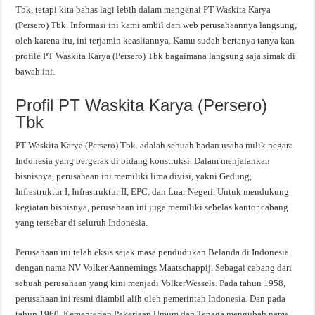
Tbk, tetapi kita bahas lagi lebih dalam mengenai PT Waskita Karya
(Persero) Tbk. Informasi ini kami ambil dari web perusahaannya langsung,
oleh karena itu, ini terjamin keasliannya. Kamu sudah bertanya tanya kan
profile PT Waskita Karya (Persero) Tbk bagaimana langsung saja simak di
bawah ini.
Profil PT Waskita Karya (Persero)
Tbk
PT Waskita Karya (Persero) Tbk. adalah sebuah badan usaha milik negara
Indonesia yang bergerak di bidang konstruksi. Dalam menjalankan
bisnisnya, perusahaan ini memiliki lima divisi, yakni Gedung,
Infrastruktur I, Infrastruktur II, EPC, dan Luar Negeri. Untuk mendukung
kegiatan bisnisnya, perusahaan ini juga memiliki sebelas kantor cabang
yang tersebar di seluruh Indonesia.
Perusahaan ini telah eksis sejak masa pendudukan Belanda di Indonesia
dengan nama NV Volker Aannemings Maatschappij. Sebagai cabang dari
sebuah perusahaan yang kini menjadi VolkerWessels. Pada tahun 1958,
perusahaan ini resmi diambil alih oleh pemerintah Indonesia. Dan pada
tahun 1960, Kementerian Pekerjaan Umum dan Tenaga mengubah nama