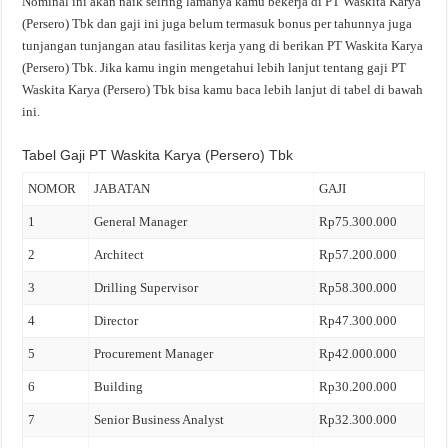
Nominal ini akan naik seiring lamanya kamu bekerja di PT Waskita Karya
(Persero) Tbk dan gaji ini juga belum termasuk bonus per tahunnya juga
tunjangan tunjangan atau fasilitas kerja yang di berikan PT Waskita Karya
(Persero) Tbk. Jika kamu ingin mengetahui lebih lanjut tentang gaji PT
Waskita Karya (Persero) Tbk bisa kamu baca lebih lanjut di tabel di bawah
ini.
Tabel Gaji PT Waskita Karya (Persero) Tbk
NOMOR
JABATAN
GAJI
1
General Manager
Rp75.300.000
2
Architect
Rp57.200.000
3
Drilling Supervisor
Rp58.300.000
4
Director
Rp47.300.000
5
Procurement Manager
Rp42.000.000
6
Building
Rp30.200.000
7
Senior Business Analyst
Rp32.300.000