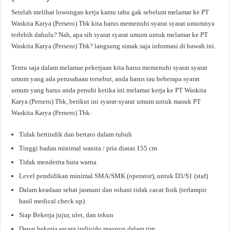
Setelah melihat lowongan kerja kamu tahu gak sebelum melamar ke PT
Waskita Karya (Persero) Tbk kita harus memenuhi syarat syarat umumnya
terlebih dahulu? Nah, apa sih syarat syarat umum untuk melamar ke PT
Waskita Karya (Persero) Tbk? langsung simak saja informasi di bawah ini.
Tentu saja dalam melamar pekerjaan kita harus memenuhi syarat syarat
umum yang ada perusahaan tersebut, anda harus tau beberapa syarat
umum yang harus anda penuhi ketika ini melamar kerja ke PT Waskita
Karya (Persero) Tbk, berikut ini syarat-syarat umum untuk masuk PT
Waskita Karya (Persero) Tbk:
Tidak bertindik dan bertato dalam tubuh
Tinggi badan minimal wanita / pria diatas 155 cm
Tidak menderita buta warna
Level pendidikan minimal SMA/SMK (operator), untuk D3/S1 (staf)
Dalam keadaan sehat jasmani dan rohani tidak cacat fisik (terlampir
hasil medical check up)
Siap Bekerja jujur, ulet, dan tekun
Dapat bekerja secara individu maupun dalam tim