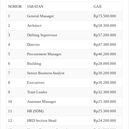
NOMOR
JABATAN
GAJI
1
General Manager
Rp75.500.000
2
Architect
Rp58.300.000
3
Drilling Supervisor
Rp57.200.000
4
Director
Rp47.300.000
5
Procurement Manager
Rp46.200.000
6
Building
Rp28.000.000
7
Senior Business Analyst
Rp30.200.000
8
Executives
Rp30.200.000
9
Team Leader
Rp32.300.000
10
Assistant Manager
Rp25.300.000
11
HR (SDM)
Rp25.300.000
12
HRD Section Head
Rp24.200.000