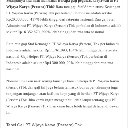
Selanjutnya kita akan membahas
Berapa gaji pegawai/karyawan di PT
Wijaya Karya (Persero) Tbk?
Rata-rata gaji Staf Administrasi Keuangan
PT. Wijaya Karya (Persero) Tbk per bulan di Indonesia adalah sekitar
Rp20.000.000, 417% lebih tinggi dari rata-rata nasional. Dan gaji Staf
Administrasi PT. Wijaya Karya (Persero) Tbk per bulan di Indonesia adalah
sekitar Rp16.352.670, 290% lebih tinggi dari rata-rata nasional.
Rata-rata gaji Staf Keuangan PT. Wijaya Karya (Persero) Tbk per bulan di
Indonesia adalah sekitar Rp11.761.093, 164% lebih tinggi dari rata-rata
nasional. Gaji Helper PT. Wijaya Karya (Persero) Tbk per bulan di
Indonesia adalah sekitar Rp4.300.000, 20% lebih tinggi dari rata-rata
nasional.
Nominal ini akan naik seiring lamanya kamu bekerja di PT Wijaya Karya
(Persero) Tbk dan gaji ini juga belum termasuk bonus per tahunnya juga
tunjangan tunjangan atau fasilitas kerja yang di berikan PT Wijaya Karya
(Persero) Tbk. Jika kamu ingin mengetahui lebih lanjut tentang gaji PT
Wijaya Karya (Persero) Tbk bisa kamu baca lebih lanjut di tabel di bawah
ini.
Tabel Gaji PT Wijaya Karya (Persero) Tbk