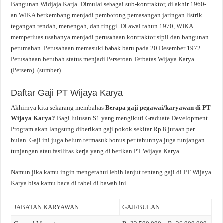
Bangunan Widjaja Karja. Dimulai sebagai sub-kontraktor, di akhir 1960-
an WIKA berkembang menjadi pemborong pemasangan jaringan listrik
tegangan rendah, menengah, dan tinggi. Di awal tahun 1970, WIKA
memperluas usahanya menjadi perusahaan kontraktor sipil dan bangunan
perumahan. Perusahaan memasuki babak baru pada 20 Desember 1972.
Perusahaan berubah status menjadi Perseroan Terbatas Wijaya Karya
(Persero). (
sumber
)
Daftar Gaji PT Wijaya Karya
Akhirnya kita sekarang membahas
Berapa gaji pegawai/karyawan di PT
Wijaya Karya?
Bagi lulusan S1 yang mengikuti Graduate Development
Program akan langsung diberikan gaji pokok sekitar Rp.8 jutaan per
bulan. Gaji ini juga belum termasuk bonus per tahunnya juga tunjangan
tunjangan atau fasilitas kerja yang di berikan PT Wijaya Karya.
Namun jika kamu ingin mengetahui lebih lanjut tentang gaji di PT Wijaya
Karya bisa kamu baca di tabel di bawah ini.
JABATAN KARYAWAN
GAJI/BULAN