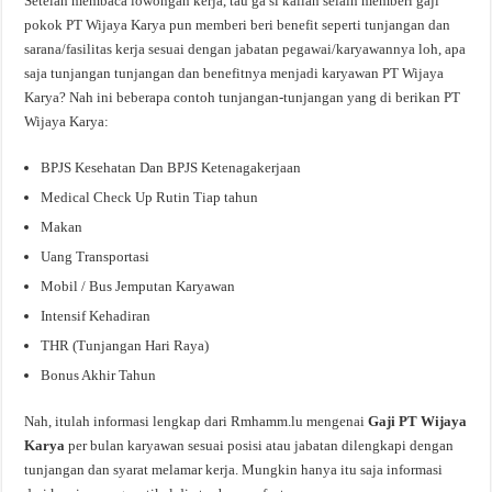
Setelah membaca lowongan kerja, tau ga si kalian selain memberi gaji
pokok PT Wijaya Karya pun memberi beri benefit seperti tunjangan dan
sarana/fasilitas kerja sesuai dengan jabatan pegawai/karyawannya loh, apa
saja tunjangan tunjangan dan benefitnya menjadi karyawan PT Wijaya
Karya? Nah ini beberapa contoh tunjangan-tunjangan yang di berikan PT
Wijaya Karya:
BPJS Kesehatan Dan BPJS Ketenagakerjaan
Medical Check Up Rutin Tiap tahun
Makan
Uang Transportasi
Mobil / Bus Jemputan Karyawan
Intensif Kehadiran
THR (Tunjangan Hari Raya)
Bonus Akhir Tahun
Nah, itulah informasi lengkap dari Rmhamm.lu mengenai
Gaji PT Wijaya
Karya
per bulan karyawan sesuai posisi atau jabatan dilengkapi dengan
tunjangan dan syarat melamar kerja. Mungkin hanya itu saja informasi