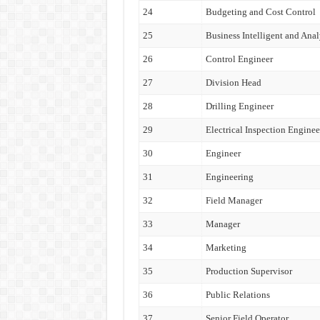
24
Budgeting and Cost Control
25
Business Intelligent and Anal
26
Control Engineer
27
Division Head
28
Drilling Engineer
29
Electrical Inspection Enginee
30
Engineer
31
Engineering
32
Field Manager
33
Manager
34
Marketing
35
Production Supervisor
36
Public Relations
37
Senior Field Operator