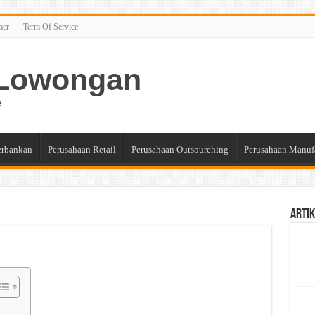
mer
Term Of Service
n Lowongan
e
erbankan
Perusahaan Retail
Perusahaan Outsourching
Perusahaan Manuf
Artik