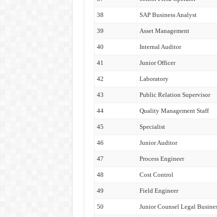
38
SAP Business Analyst
39
Asset Management
40
Internal Auditor
41
Junior Officer
42
Laboratory
43
Public Relation Supervisor
44
Quality Management Staff
45
Specialist
46
Junior Auditor
47
Process Engineer
48
Cost Control
49
Field Engineer
50
Junior Counsel Legal Busine