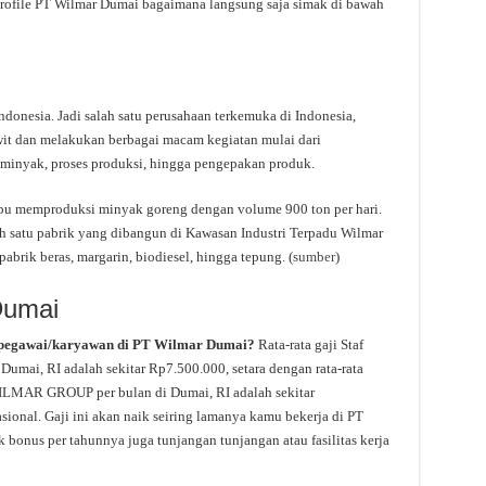
profile PT Wilmar Dumai bagaimana langsung saja simak di bawah
donesia. Jadi salah satu perusahaan terkemuka di Indonesia,
it dan melakukan berbagai macam kegiatan mulai dari
 minyak, proses produksi, hingga pengepakan produk.
u memproduksi minyak goreng dengan volume 900 ton per hari.
h satu pabrik yang dibangun di Kawasan Industri Terpadu Wilmar
pabrik beras, margarin, biodiesel, hingga tepung. (
sumber
)
Dumai
 pegawai/karyawan di PT Wilmar Dumai?
Rata-rata gaji Staf
ai, RI adalah sekitar Rp7.500.000, setara dengan rata-rata
T.WILMAR GROUP per bulan di Dumai, RI adalah sekitar
asional. Gaji ini akan naik seiring lamanya kamu bekerja di PT
 bonus per tahunnya juga tunjangan tunjangan atau fasilitas kerja