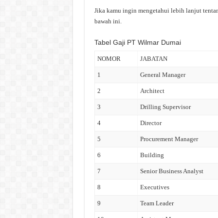
Jika kamu ingin mengetahui lebih lanjut tentan
bawah ini.
Tabel Gaji PT Wilmar Dumai
NOMOR
JABATAN
1
General Manager
2
Architect
3
Drilling Supervisor
4
Director
5
Procurement Manager
6
Building
7
Senior Business Analyst
8
Executives
9
Team Leader