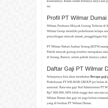
keasliannya. Kamu sudah bertanya tanya kan 
ini.
Profil PT Wilmar Dumai
Wilmar, Produsen Minyak Goreng Terbesar di In
Wilmar Group memiliki perkebunan kelapa saw
penyulingan minyak masak, penggilingan biji
PT Wilmar Nabati Asahan Serang (KITW) mamp
Pabrik minyak goreng tersebut merupakan sala
di Serang, Banten, selain pabrik lainnya yakni 
Daftar Gaji PT Wilmar 
Selanjutnya kita akan membahas
Berapa gaji
Perkebunan PT.WILMAR GROUP per bulan di Dum
nasional. Rata-rata gaji Staf Administrasi P
Rp7.000.000, 68% lebih tinggi dari rata-rata n
Wilmar Dumai dan gaji ini juga belum termasuk
yang di berikan PT Wilmar Dumai.