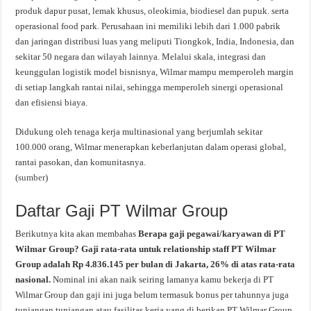
produk dapur pusat, lemak khusus, oleokimia, biodiesel dan pupuk. serta
operasional food park. Perusahaan ini memiliki lebih dari 1.000 pabrik
dan jaringan distribusi luas yang meliputi Tiongkok, India, Indonesia, dan
sekitar 50 negara dan wilayah lainnya. Melalui skala, integrasi dan
keunggulan logistik model bisnisnya, Wilmar mampu memperoleh margin
di setiap langkah rantai nilai, sehingga memperoleh sinergi operasional
dan efisiensi biaya.
Didukung oleh tenaga kerja multinasional yang berjumlah sekitar
100.000 orang, Wilmar menerapkan keberlanjutan dalam operasi global,
rantai pasokan, dan komunitasnya.
(
sumber
)
Daftar Gaji PT Wilmar Group
Berikutnya kita akan membahas
Berapa gaji pegawai/karyawan di PT
Wilmar Group? Gaji rata-rata untuk relationship staff PT Wilmar
Group adalah Rp 4.836.145 per bulan di Jakarta, 26% di atas rata-rata
nasional.
Nominal ini akan naik seiring lamanya kamu bekerja di PT
Wilmar Group dan gaji ini juga belum termasuk bonus per tahunnya juga
tunjangan tunjangan atau fasilitas kerja yang di berikan PT Wilmar Group.