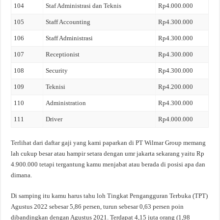
104
Staf Administrasi dan Teknis
Rp4.000.000
105
Staff Accounting
Rp4.300.000
106
Staff Administrasi
Rp4.300.000
107
Receptionist
Rp4.300.000
108
Security
Rp4.300.000
109
Teknisi
Rp4.200.000
110
Administration
Rp4.300.000
111
Driver
Rp4.000.000
Terlihat dari daftar gaji yang kami paparkan di PT Wilmar Group memang
lah cukup besar atau hampir setara dengan umr jakarta sekarang yaitu Rp
4.900.000 tetapi tergantung kamu menjabat atau berada di posisi apa dan
dimana.
Di samping itu kamu harus tahu loh Tingkat Pengangguran Terbuka (TPT)
Agustus 2022 sebesar 5,86 persen, turun sebesar 0,63 persen poin
dibandingkan dengan Agustus 2021. Terdapat 4,15 juta orang (1,98