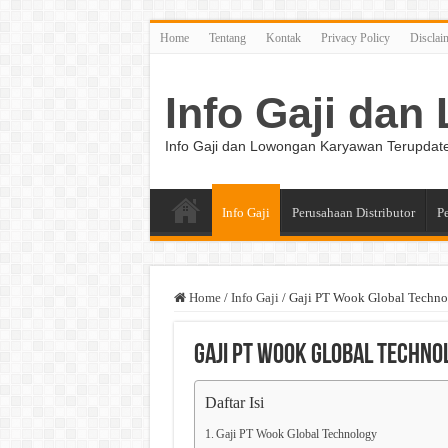
Home
Tentang
Kontak
Privacy Policy
Disclai
Info Gaji da
Info Gaji dan Lowongan Karyawan Terupdat
Info Gaji
Perusahaan Distributor
P
Home
/
Info Gaji
/
Gaji PT Wook Global Techno
Gaji PT Wook Global Techno
Daftar Isi
Gaji PT Wook Global Technology