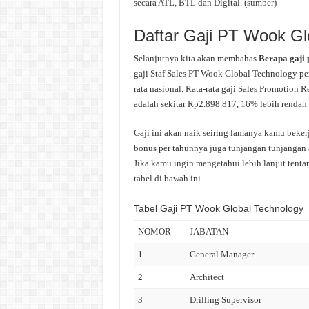
secara ATL, BTL dan Digital. (
sumber
)
Daftar Gaji PT Wook Gl
Selanjutnya kita akan membahas
Berapa gaji
gaji Staf Sales PT Wook Global Technology per
rata nasional. Rata-rata gaji Sales Promotion
adalah sekitar Rp2.898.817, 16% lebih rendah d
Gaji ini akan naik seiring lamanya kamu beke
bonus per tahunnya juga tunjangan tunjangan a
Jika kamu ingin mengetahui lebih lanjut tenta
tabel di bawah ini.
Tabel Gaji PT Wook Global Technology
NOMOR
JABATAN
1
General Manager
2
Architect
3
Drilling Supervisor