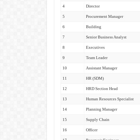
4
Director
5
Procurement Manager
6
Building
7
Senior Business Analyst
8
Executives
9
Team Leader
10
Assistant Manager
11
HR (SDM)
12
HRD Section Head
13
Human Resources Specialist
14
Planning Manager
15
Supply Chain
16
Officer