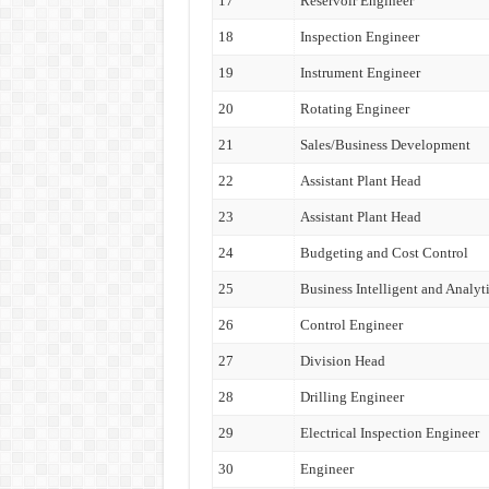
17
Reservoir Engineer
18
Inspection Engineer
19
Instrument Engineer
20
Rotating Engineer
21
Sales/Business Development
22
Assistant Plant Head
23
Assistant Plant Head
24
Budgeting and Cost Control
25
Business Intelligent and Analyt
26
Control Engineer
27
Division Head
28
Drilling Engineer
29
Electrical Inspection Engineer
30
Engineer