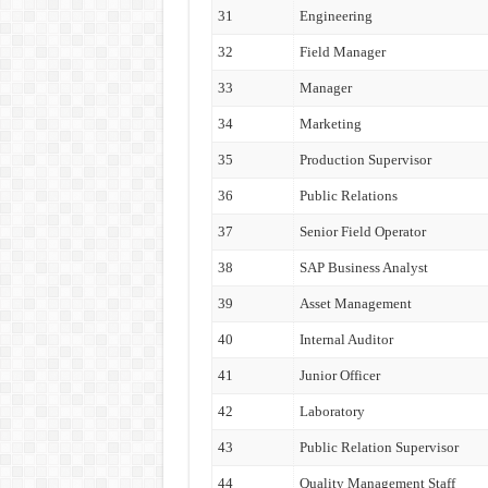
31
Engineering
32
Field Manager
33
Manager
34
Marketing
35
Production Supervisor
36
Public Relations
37
Senior Field Operator
38
SAP Business Analyst
39
Asset Management
40
Internal Auditor
41
Junior Officer
42
Laboratory
43
Public Relation Supervisor
44
Quality Management Staff