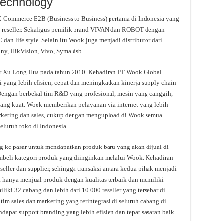
Technology
-Commerce B2B (Business to Business) pertama di Indonesia yang
an reseller. Sekaligus pemilik brand VIVAN dan ROBOT dengan
dan life style. Selain itu Wook juga menjadi distributor dari
ony, HikVision, Vivo, Syma dsb.
r Xu Long Hua pada tahun 2010. Kehadiran PT Wook Global
 yang lebih efisien, cepat dan meningkatkan kinerja supply chain
engan berbekal tim R&D yang profesional, mesin yang canggih,
 yang kuat. Wook memberikan pelayanan via internet yang lebih
arketing dan sales, cukup dengan mengupload di Wook semua
eluruh toko di Indonesia.
ng ke pasar untuk mendapatkan produk baru yang akan dijual di
mbeli kategori produk yang diinginkan melalui Wook. Kehadiran
eller dan supplier, sehingga transaksi antara kedua pihak menjadi
k hanya menjual produk dengan kualitas terbaik dan memiliki
liki 32 cabang dan lebih dari 10.000 reseller yang tersebar di
im sales dan marketing yang terintegrasi di seluruh cabang di
dapat support branding yang lebih efisien dan tepat sasaran baik