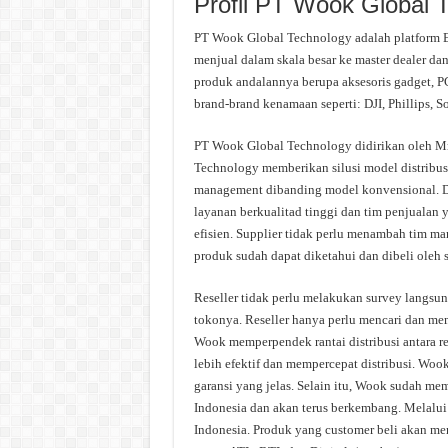
Profil PT Wook Global 
PT Wook Global Technology adalah platform E
menjual dalam skala besar ke master dealer d
produk andalannya berupa aksesoris gadget, PC 
brand-brand kenamaan seperti: DJI, Phillips, S
PT Wook Global Technology didirikan oleh M
Technology memberikan silusi model distribusi
management dibanding model konvensional. D
layanan berkualitad tinggi dan tim penjualan
efisien. Supplier tidak perlu menambah tim m
produk sudah dapat diketahui dan dibeli oleh s
Reseller tidak perlu melakukan survey langsu
tokonya. Reseller hanya perlu mencari dan me
Wook memperpendek rantai distribusi antara res
lebih efektif dan mempercepat distribusi. Woo
garansi yang jelas. Selain itu, Wook sudah memi
Indonesia dan akan terus berkembang. Melalui t
Indonesia. Produk yang customer beli akan men