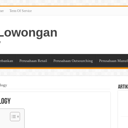
mer
Term Of Service
n Lowongan
e
erbankan
Perusahaan Retail
Perusahaan Outsourching
Perusahaan Manuf
logy
Artik
logy