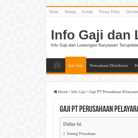
Home
Tentang
Kontak
Privacy Policy
Disclai
Info Gaji da
Info Gaji dan Lowongan Karyawan Terupdat
Info Gaji
Perusahaan Distributor
P
Home
/
Info Gaji
/
Gaji PT Perusahaan Pelayara
Gaji PT Perusahaan Pelayar
Daftar Isi
Tentang Perusahaan