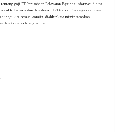
i tentang gaji PT Perusahaan Pelayaran Equinox informasi diatas
h aktif bekerja dan dari devisi HRD terkait. Semoga informasi
aat bagi kita semua, aamiin. diakhir kata mimin ucapkan
es dari kami updategajian.com
i