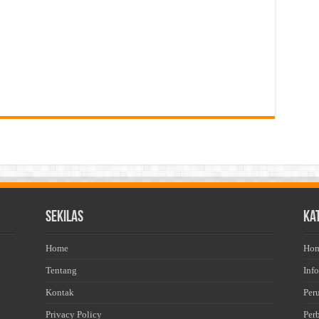
Sekilas
Ka
Home
Ho
Tentang
Info
Kontak
Per
Privacy Policy
Per