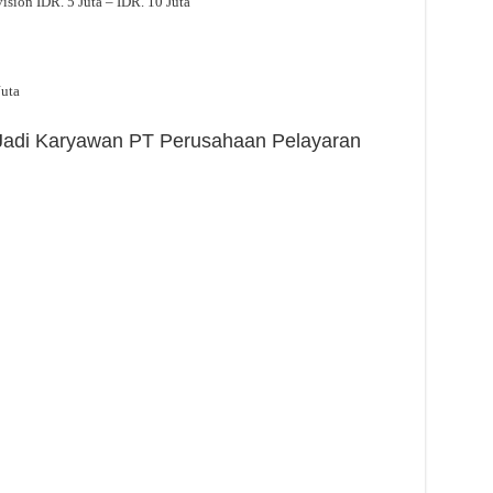
sion IDR. 5 Juta – IDR. 10 Juta
Juta
h Jadi Karyawan PT Perusahaan Pelayaran