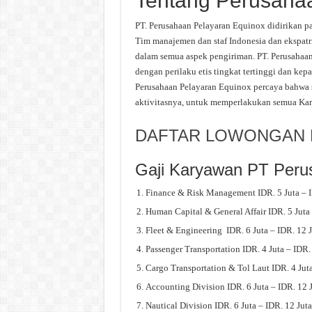
Tentang Perusaha
PT. Perusahaan Pelayaran Equinox didirikan p
Tim manajemen dan staf Indonesia dan ekspat
dalam semua aspek pengiriman. PT. Perusahaa
dengan perilaku etis tingkat tertinggi dan ke
Perusahaan Pelayaran Equinox percaya bahwa s
aktivitasnya, untuk memperlakukan semua Kary
DAFTAR LOWONGAN K
Gaji Karyawan PT Peru
Finance & Risk Management IDR. 5 Juta – I
Human Capital & General Affair IDR. 5 Juta 
Fleet & Engineering IDR. 6 Juta – IDR. 12 J
Passenger Transportation IDR. 4 Juta – IDR. 
Cargo Transportation & Tol Laut IDR. 4 Juta
Accounting Division IDR. 6 Juta – IDR. 12 
Nautical Division IDR. 6 Juta – IDR. 12 Juta