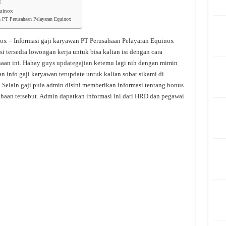
I
quinox
an PT Perusahaan Pelayaran Equinox
ox – Informasi gaji karyawan PT Perusahaan Pelayaran Equinox
i tersedia lowongan kerja untuk bisa kalian isi dengan cara
aan ini. Hahay guys
updategajian
ketemu lagi nih dengan mimin
an info gaji karyawan terupdate untuk kalian sobat sikami di
. Selain gaji pula admin disini memberikan informasi tentang bonus
ahaan tersebut. Admin dapatkan informasi ini dari HRD dan pegawai