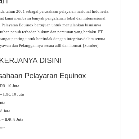
an
ada tahun 2001 sebagai perusahaan pelayaran nasional Indonesia.
riat kami membawa banyak pengalaman lokal dan internasional
n Pelayaran Equinox bertujuan untuk menjalankan bisnisnya
patuhan penuh terhadap hukum dan peraturan yang berlaku. PT.
angat penting untuk bertindak dengan integritas dalam semua
awan dan Pelanggannya secara adil dan hormat. [
Sumber
]
ERJANYA DISINI
sahaan Pelayaran Equinox
DR. 10 Juta
– IDR. 10 Juta
uta
8 Juta
 – IDR. 8 Juta
Juta