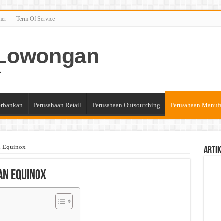
mer
Term Of Service
n Lowongan
e
erbankan
Perusahaan Retail
Perusahaan Outsourching
Perusahaan Manuf
n Equinox
Artik
an Equinox