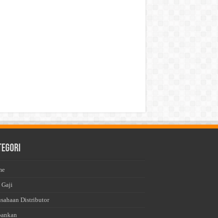
tegori
me
 Gaji
usahaan Distributor
bankan