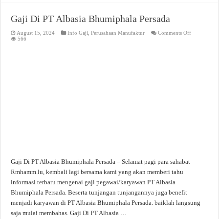
Gaji Di PT Albasia Bhumiphala Persada
on
August 15, 2024
Info Gaji
,
Perusahaan Manufaktur
Comments Off
Gaji
566
Di
PT
Albasia
Bhumiphala
Persada
Gaji Di PT Albasia Bhumiphala Persada – Selamat pagi para sahabat
Rmhamm.lu, kembali lagi bersama kami yang akan memberi tahu
informasi terbaru mengenai gaji pegawai/karyawan PT Albasia
Bhumiphala Persada. Beserta tunjangan tunjangannya juga benefit
menjadi karyawan di PT Albasia Bhumiphala Persada. baiklah langsung
saja mulai membahas. Gaji Di PT Albasia …