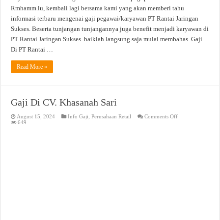
Rmhamm.lu, kembali lagi bersama kami yang akan memberi tahu
informasi terbaru mengenai gaji pegawai/karyawan PT Rantai Jaringan
Sukses. Beserta tunjangan tunjangannya juga benefit menjadi karyawan di
PT Rantai Jaringan Sukses. baiklah langsung saja mulai membahas. Gaji
Di PT Rantai …
Read More »
Gaji Di CV. Khasanah Sari
on
August 15, 2024
Info Gaji
,
Perusahaan Retail
Comments Off
Gaji
649
Di
CV.
Khasanah
Sari