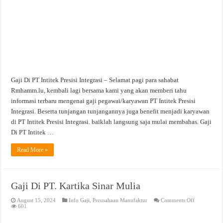
Gaji Di PT Intitek Presisi Integrasi – Selamat pagi para sahabat
Rmhamm.lu, kembali lagi bersama kami yang akan memberi tahu
informasi terbaru mengenai gaji pegawai/karyawan PT Intitek Presisi
Integrasi. Beserta tunjangan tunjangannya juga benefit menjadi karyawan
di PT Intitek Presisi Integrasi. baiklah langsung saja mulai membahas. Gaji
Di PT Intitek …
Read More »
Gaji Di PT. Kartika Sinar Mulia
on
August 15, 2024
Info Gaji
,
Perusahaan Manufaktur
Comments Off
Gaji
601
Di
PT.