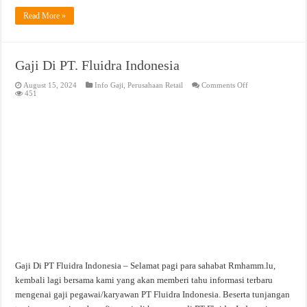
Read More »
Gaji Di PT. Fluidra Indonesia
on
August 15, 2024
Info Gaji
,
Perusahaan Retail
Comments Off
Gaji
451
Di
PT.
Fluidra
Indonesia
Gaji Di PT Fluidra Indonesia – Selamat pagi para sahabat Rmhamm.lu,
kembali lagi bersama kami yang akan memberi tahu informasi terbaru
mengenai gaji pegawai/karyawan PT Fluidra Indonesia. Beserta tunjangan