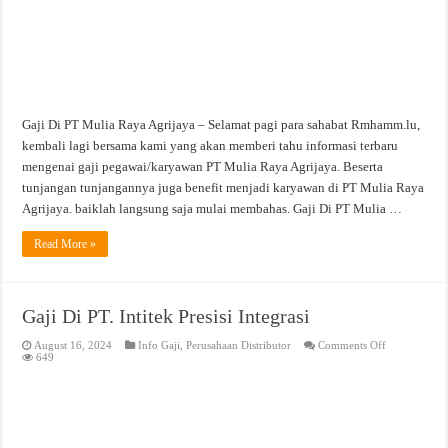
Gaji Di PT Mulia Raya Agrijaya – Selamat pagi para sahabat Rmhamm.lu,
kembali lagi bersama kami yang akan memberi tahu informasi terbaru
mengenai gaji pegawai/karyawan PT Mulia Raya Agrijaya. Beserta
tunjangan tunjangannya juga benefit menjadi karyawan di PT Mulia Raya
Agrijaya. baiklah langsung saja mulai membahas. Gaji Di PT Mulia …
Read More »
Gaji Di PT. Intitek Presisi Integrasi
on
August 16, 2024
Info Gaji
,
Perusahaan Distributor
Comments Off
Gaji
649
Di
PT.
Intitek
Presisi
Integrasi