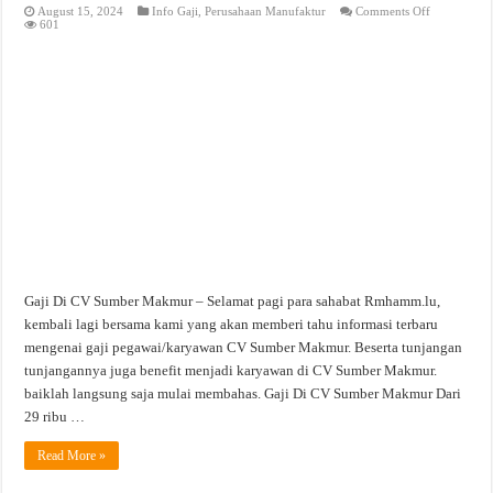
on
August 15, 2024
Info Gaji
,
Perusahaan Manufaktur
Comments Off
Gaji
601
Di
CV.
Sumber
Makmur
Gaji Di CV Sumber Makmur – Selamat pagi para sahabat Rmhamm.lu,
kembali lagi bersama kami yang akan memberi tahu informasi terbaru
mengenai gaji pegawai/karyawan CV Sumber Makmur. Beserta tunjangan
tunjangannya juga benefit menjadi karyawan di CV Sumber Makmur.
baiklah langsung saja mulai membahas. Gaji Di CV Sumber Makmur Dari
29 ribu …
Read More »