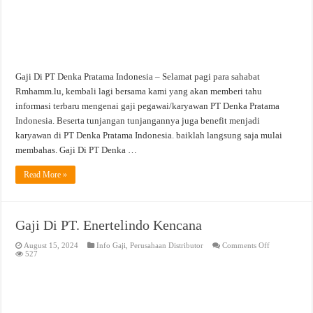
Gaji Di PT Denka Pratama Indonesia – Selamat pagi para sahabat
Rmhamm.lu, kembali lagi bersama kami yang akan memberi tahu
informasi terbaru mengenai gaji pegawai/karyawan PT Denka Pratama
Indonesia. Beserta tunjangan tunjangannya juga benefit menjadi
karyawan di PT Denka Pratama Indonesia. baiklah langsung saja mulai
membahas. Gaji Di PT Denka …
Read More »
Gaji Di PT. Enertelindo Kencana
on
August 15, 2024
Info Gaji
,
Perusahaan Distributor
Comments Off
Gaji
527
Di
PT.
Enertelindo
Kencana