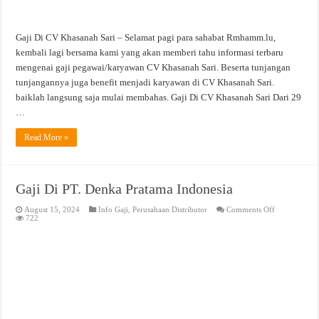
Gaji Di CV Khasanah Sari – Selamat pagi para sahabat Rmhamm.lu,
kembali lagi bersama kami yang akan memberi tahu informasi terbaru
mengenai gaji pegawai/karyawan CV Khasanah Sari. Beserta tunjangan
tunjangannya juga benefit menjadi karyawan di CV Khasanah Sari.
baiklah langsung saja mulai membahas. Gaji Di CV Khasanah Sari Dari 29
…
Read More »
Gaji Di PT. Denka Pratama Indonesia
on
August 15, 2024
Info Gaji
,
Perusahaan Distributor
Comments Off
Gaji
722
Di
PT.
Denka
Pratama
Indonesia