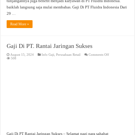
tunjangannya juga benefit menjadi karyawan di PT Fluidra Indonesia.
baiklah langsung saja mulai membahas. Gaji Di PT Fluidra Indonesia Dari
29 …
Read More »
Gaji Di PT. Rantai Jaringan Sukses
on
August 15, 2024
Info Gaji
,
Perusahaan Retail
Comments Off
Gaji
508
Di
PT.
Rantai
Jaringan
Sukses
Gaji Di PT Rantai Jaringan Sukses – Selamat pagi para sahabat