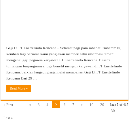
Gaji Di PT Enertelindo Kencana – Selamat pagi para sahabat Rmhamm.lu,
kembali lagi bersama kami yang akan memberi tahu informasi terbaru
mengenai gaji pegawai/karyawan PT Enertelindo Kencana. Beserta
tunjangan tunjangannya juga benefit menjadi karyawan di PT Enertelindo
Kencana. baiklah langsung saja mulai membahas. Gaji Di PT Enertelindo
Kencana Dari 29 …
Read More »
5
« First
...
«
3
4
6
7
»
10
20
Page 5 of 417
30
...
Last »