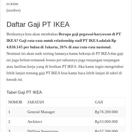
es krim.
(
sumber
)
Daftar Gaji PT IKEA
Berikutnya kita akan membahas
Berapa gaji pegawai/karyawan di PT
IKEA? Gaji rata-rata untuk relationship staff PT IKEA adalah Rp
4.836.145 per bulan di Jakarta, 26% di atas rata-rata nasional.
Nominal ini akan naik seiring lamanya kamu bekerja di PT IKEA dan gaji
ini juga belum termasuk bonus per tahunnya juga tunjangan tunjangan
atau fasilitas kerja yang di berikan PT IKEA. Jika kamu ingin mengetahui
lebih lanjut tentang gaji PT IKEA bisa kamu baca lebih lanjut di tabel di
bawah ini.
Tabel Gaji PT IKEA
NOMOR
JABATAN
GAJI
1
General Manager
Rp76.200.000
2
Architect
Rp53.000.000
3
Drilling Supervisor
Rp57.200.000