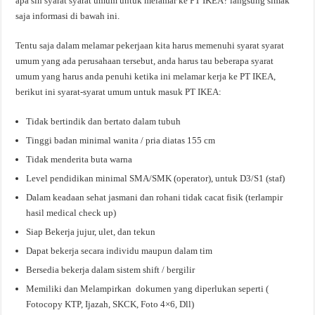
apa sih syarat syarat umum untuk melamar ke PT IKEA? langsung simak
saja informasi di bawah ini.
Tentu saja dalam melamar pekerjaan kita harus memenuhi syarat syarat
umum yang ada perusahaan tersebut, anda harus tau beberapa syarat
umum yang harus anda penuhi ketika ini melamar kerja ke PT IKEA,
berikut ini syarat-syarat umum untuk masuk PT IKEA:
Tidak bertindik dan bertato dalam tubuh
Tinggi badan minimal wanita / pria diatas 155 cm
Tidak menderita buta warna
Level pendidikan minimal SMA/SMK (operator), untuk D3/S1 (staf)
Dalam keadaan sehat jasmani dan rohani tidak cacat fisik (terlampir
hasil medical check up)
Siap Bekerja jujur, ulet, dan tekun
Dapat bekerja secara individu maupun dalam tim
Bersedia bekerja dalam sistem shift / bergilir
Memiliki dan Melampirkan dokumen yang diperlukan seperti (
Fotocopy KTP, Ijazah, SKCK, Foto 4×6, Dll)