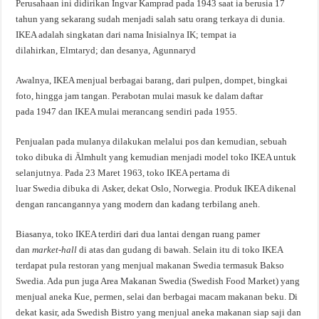
Perusahaan ini didirikan Ingvar Kamprad pada 1943 saat ia berusia 17
tahun yang sekarang sudah menjadi salah satu orang terkaya di dunia.
IKEA adalah singkatan dari nama Inisialnya IK; tempat ia
dilahirkan, Elmtaryd; dan desanya, Agunnaryd
Awalnya, IKEA menjual berbagai barang, dari pulpen, dompet, bingkai
foto, hingga jam tangan. Perabotan mulai masuk ke dalam daftar
pada 1947 dan IKEA mulai merancang sendiri pada 1955.
Penjualan pada mulanya dilakukan melalui pos dan kemudian, sebuah
toko dibuka di Älmhult yang kemudian menjadi model toko IKEA untuk
selanjutnya. Pada 23 Maret 1963, toko IKEA pertama di
luar Swedia dibuka di Asker, dekat Oslo, Norwegia. Produk IKEA dikenal
dengan rancangannya yang modern dan kadang terbilang aneh.
Biasanya, toko IKEA terdiri dari dua lantai dengan ruang pamer
dan
market-hall
di atas dan gudang di bawah. Selain itu di toko IKEA
terdapat pula restoran yang menjual makanan Swedia termasuk Bakso
Swedia. Ada pun juga Area Makanan Swedia (Swedish Food Market) yang
menjual aneka Kue, permen, selai dan berbagai macam makanan beku. Di
dekat kasir, ada Swedish Bistro yang menjual aneka makanan siap saji dan