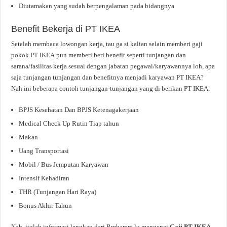
Diutamakan yang sudah berpengalaman pada bidangnya
Benefit Bekerja di PT IKEA
Setelah membaca lowongan kerja, tau ga si kalian selain memberi gaji
pokok PT IKEA pun memberi beri benefit seperti tunjangan dan
sarana/fasilitas kerja sesuai dengan jabatan pegawai/karyawannya loh, apa
saja tunjangan tunjangan dan benefitnya menjadi karyawan PT IKEA?
Nah ini beberapa contoh tunjangan-tunjangan yang di berikan PT IKEA:
BPJS Kesehatan Dan BPJS Ketenagakerjaan
Medical Check Up Rutin Tiap tahun
Makan
Uang Transportasi
Mobil / Bus Jemputan Karyawan
Intensif Kehadiran
THR (Tunjangan Hari Raya)
Bonus Akhir Tahun
Nah, itulah informasi lengkap dari Rmhamm.lu mengenai
Gaji PT IKEA