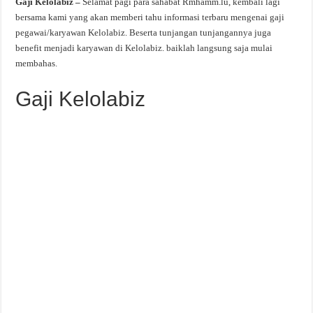
Gaji Kelolabiz –
Selamat pagi para sahabat Rmhamm.lu, kembali lagi
bersama kami yang akan memberi tahu informasi terbaru mengenai gaji
pegawai/karyawan Kelolabiz. Beserta tunjangan tunjangannya juga
benefit menjadi karyawan di Kelolabiz. baiklah langsung saja mulai
membahas.
Gaji Kelolabiz