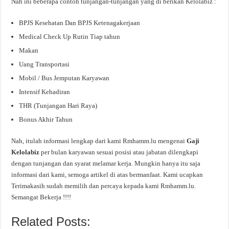
Nah ini beberapa contoh tunjangan-tunjangan yang di berikan Kelolabiz :
BPJS Kesehatan Dan BPJS Ketenagakerjaan
Medical Check Up Rutin Tiap tahun
Makan
Uang Transportasi
Mobil / Bus Jemputan Karyawan
Intensif Kehadiran
THR (Tunjangan Hari Raya)
Bonus Akhir Tahun
Nah, itulah informasi lengkap dari kami Rmhamm.lu mengenai
Gaji
Kelolabiz
per bulan karyawan sesuai posisi atau jabatan dilengkapi
dengan tunjangan dan syarat melamar kerja. Mungkin hanya itu saja
informasi dari kami, semoga artikel di atas bermanfaat. Kami ucapkan
Terimakasih sudah memilih dan percaya kepada kami Rmhamm.lu.
Semangat Bekerja !!!!
Related Posts: