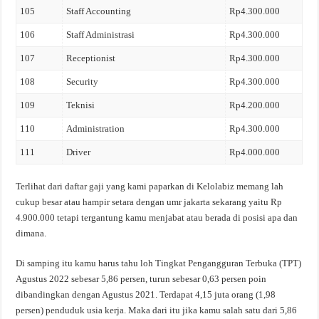
105
Staff Accounting
Rp4.300.000
106
Staff Administrasi
Rp4.300.000
107
Receptionist
Rp4.300.000
108
Security
Rp4.300.000
109
Teknisi
Rp4.200.000
110
Administration
Rp4.300.000
111
Driver
Rp4.000.000
Terlihat dari daftar gaji yang kami paparkan di Kelolabiz memang lah
cukup besar atau hampir setara dengan umr jakarta sekarang yaitu Rp
4.900.000 tetapi tergantung kamu menjabat atau berada di posisi apa dan
dimana.
Di samping itu kamu harus tahu loh Tingkat Pengangguran Terbuka (TPT)
Agustus 2022 sebesar 5,86 persen, turun sebesar 0,63 persen poin
dibandingkan dengan Agustus 2021. Terdapat 4,15 juta orang (1,98
persen) penduduk usia kerja. Maka dari itu jika kamu salah satu dari 5,86