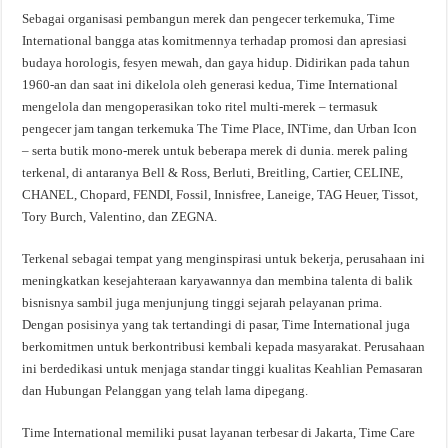
Sebagai organisasi pembangun merek dan pengecer terkemuka, Time
International bangga atas komitmennya terhadap promosi dan apresiasi
budaya horologis, fesyen mewah, dan gaya hidup. Didirikan pada tahun
1960-an dan saat ini dikelola oleh generasi kedua, Time International
mengelola dan mengoperasikan toko ritel multi-merek – termasuk
pengecer jam tangan terkemuka The Time Place, INTime, dan Urban Icon
– serta butik mono-merek untuk beberapa merek di dunia. merek paling
terkenal, di antaranya Bell & Ross, Berluti, Breitling, Cartier, CELINE,
CHANEL, Chopard, FENDI, Fossil, Innisfree, Laneige, TAG Heuer, Tissot,
Tory Burch, Valentino, dan ZEGNA.
Terkenal sebagai tempat yang menginspirasi untuk bekerja, perusahaan ini
meningkatkan kesejahteraan karyawannya dan membina talenta di balik
bisnisnya sambil juga menjunjung tinggi sejarah pelayanan prima.
Dengan posisinya yang tak tertandingi di pasar, Time International juga
berkomitmen untuk berkontribusi kembali kepada masyarakat. Perusahaan
ini berdedikasi untuk menjaga standar tinggi kualitas Keahlian Pemasaran
dan Hubungan Pelanggan yang telah lama dipegang.
Time International memiliki pusat layanan terbesar di Jakarta, Time Care