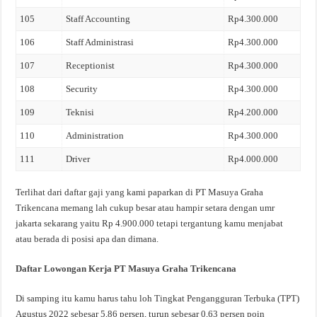
105
Staff Accounting
Rp4.300.000
106
Staff Administrasi
Rp4.300.000
107
Receptionist
Rp4.300.000
108
Security
Rp4.300.000
109
Teknisi
Rp4.200.000
110
Administration
Rp4.300.000
111
Driver
Rp4.000.000
Terlihat dari daftar gaji yang kami paparkan di PT Masuya Graha
Trikencana memang lah cukup besar atau hampir setara dengan umr
jakarta sekarang yaitu Rp 4.900.000 tetapi tergantung kamu menjabat
atau berada di posisi apa dan dimana.
Daftar Lowongan Kerja PT Masuya Graha Trikencana
Di samping itu kamu harus tahu loh Tingkat Pengangguran Terbuka (TPT)
Agustus 2022 sebesar 5,86 persen, turun sebesar 0,63 persen poin