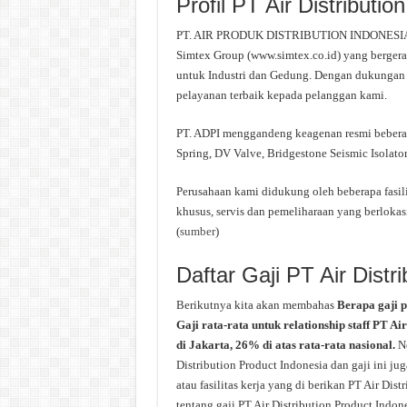
Profil PT Air Distributi
PT. AIR PRODUK DISTRIBUTION INDONESIA did
Simtex Group (www.simtex.co.id) yang bergera
untuk Industri dan Gedung. Dengan dukungan 
pelayanan terbaik kepada pelanggan kami.
PT. ADPI menggandeng keagenan resmi beberap
Spring, DV Valve, Bridgestone Seismic Isolator
Perusahaan kami didukung oleh beberapa fasil
khusus, servis dan pemeliharaan yang berloka
(
sumber
)
Daftar Gaji PT Air Distr
Berikutnya kita akan membahas
Berapa gaji p
Gaji rata-rata untuk relationship staff PT A
di Jakarta, 26% di atas rata-rata nasional.
N
Distribution Product Indonesia dan gaji ini j
atau fasilitas kerja yang di berikan PT Air Dis
tentang gaji PT Air Distribution Product Indone