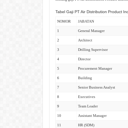
Tabel Gaji PT Air Distribution Product I
NOMOR
JABATAN
1
General Manager
2
Architect
3
Drilling Supervisor
4
Director
5
Procurement Manager
6
Building
7
Senior Business Analyst
8
Executives
9
Team Leader
10
Assistant Manager
11
HR (SDM)