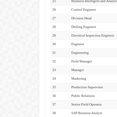
25
Business Intelligent and Analyti
26
Control Engineer
27
Division Head
28
Drilling Engineer
29
Electrical Inspection Engineer
30
Engineer
31
Engineering
32
Field Manager
33
Manager
34
Marketing
35
Production Supervisor
36
Public Relations
37
Senior Field Operator
38
SAP Business Analyst