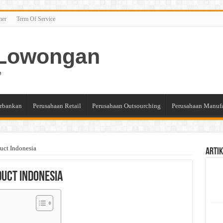
mer
Term Of Service
n Lowongan
e
rbankan
Perusahaan Retail
Perusahaan Outsourching
Perusahaan Manuf
duct Indonesia
Artik
oduct Indonesia