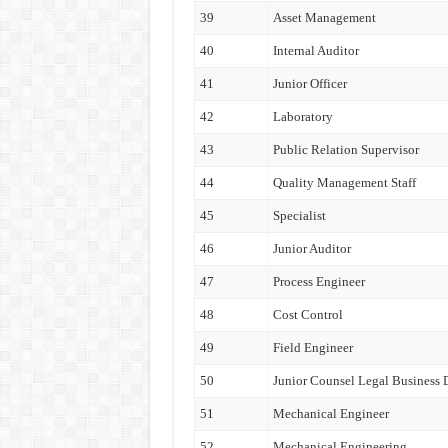
39
Asset Management
40
Internal Auditor
41
Junior Officer
42
Laboratory
43
Public Relation Supervisor
44
Quality Management Staff
45
Specialist
46
Junior Auditor
47
Process Engineer
48
Cost Control
49
Field Engineer
50
Junior Counsel Legal Business
51
Mechanical Engineer
52
Mechanical Engineering