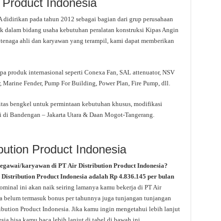
on Product Indonesia
irikan pada tahun 2012 sebagai bagian dari grup perusahaan
k dalam bidang usaha kebutuhan peralatan konstruksi Kipas Angin
tenaga ahli dan karyawan yang terampil, kami dapat memberikan
a produk internasional seperti Conexa Fan, SAL attenuator, NSV
, Marine Fender, Pump For Building, Power Plan, Fire Pump, dll.
itas bengkel untuk permintaan kebutuhan khusus, modifikasi
si di Bandengan – Jakarta Utara & Daan Mogot-Tangerang.
ibution Product Indonesia
egawai/karyawan di PT Air Distribution Product Indonesia?
ir Distribution Product Indonesia adalah Rp 4.836.145 per bulan
ominal ini akan naik seiring lamanya kamu bekerja di PT Air
uga belum termasuk bonus per tahunnya juga tunjangan tunjangan
tribution Product Indonesia. Jika kamu ingin mengetahui lebih lanjut
sia bisa kamu baca lebih lanjut di tabel di bawah ini.